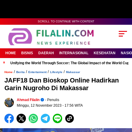
SCROLL TO CONTINUE WITH CONTENT
HOME
BISNIS
DAERAH
INTERNASIONAL
KESEHATAN
NASI
Unifying the World Through Soccer: The Global Impact of the World Cup
/
/
/
/
Home
Berita
Entertaiment
Lifestyle
Makassar
JAFF18 Dan Bioskop Online Hadirkan
Garin Nugroho Di Makassar
Ahmad Filalin
- Penulis
Minggu, 12 November 2023
- 17:56 WITA