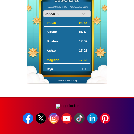
Rabu, 20 Safar 1448 H / 05 Agustus 2026
Imsak
04:35
Subuh
04:45
Dzuhur
12:02
Ashar
15:23
Maghrib
17:58
Isya
19:09
Sumber: Kemenag