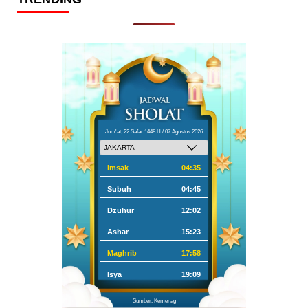
Jum'at, 22 Safar 1448 H / 07 Agustus 2026
Imsak
04:35
Subuh
04:45
Dzuhur
12:02
Ashar
15:23
Maghrib
17:58
Isya
19:09
Sumber: Kemenag