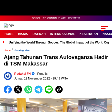
SCROLL TO CONTINUE WITH CONTENT
HOME
BISNIS
DAERAH
INTERNASIONAL
KESEHATAN
NASI
Unifying the World Through Soccer: The Global Impact of the World Cup
/
Home
Uncategorized
Ajang Tahunan Trans Autovaganza Hadir
di TSM Makassar
Redaksi FN
- Penulis
Jumat, 11 November 2022
- 19:49 WITA