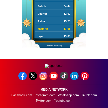
Subuh
04:44
Dzuhur
12:02
Ashar
15:23
Maghrib
17:58
Isya
19:09
Sumber: Kemenag
MEDIA NETWORK
Facebook.com
Instagram.com
Whatsapp.com
Tiktok.com
Twitter.com
Youtube.com