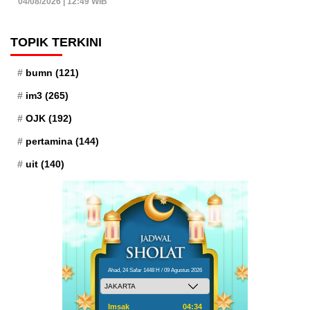
04/08/2026 | 12:49 WIB
TOPIK TERKINI
bumn
(121)
im3
(265)
OJK
(192)
pertamina
(144)
uit
(140)
Ahad, 24 Safar 1448 H / 09 Agustus 2026
Imsak
04:34