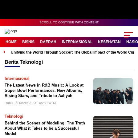
SCROLL TO CONTINUE WITH CONTENT
HOME
BISNIS
DAERAH
INTERNASIONAL
KESEHATAN
NASI
Unifying the World Through Soccer: The Global Impact of the World Cup
Berita
Teknologi
Internasional
The Latest News in R&B Music: A Look at
Super Bowl Performances, New Albums,
Rising Stars, and Tribute to Aaliyah
Rabu, 29 Maret 2023 - 05:50 WITA
Teknologi
Behind the Scenes of Modeling: The Truth
About What it Takes to be a Successful
Model