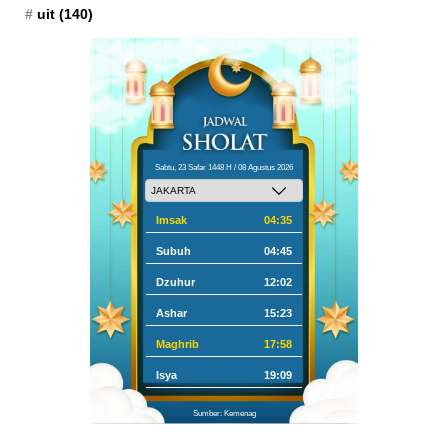
uit
(140)
Sabtu, 23 Safar 1448 H / 08 Agustus 2026
Imsak
04:35
Subuh
04:45
Dzuhur
12:02
Ashar
15:23
Maghrib
17:58
Isya
19:09
Sumber: Kemenag