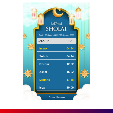
Senin, 25 Safar 1448 H / 10 Agustus 2026
Imsak
04:34
Subuh
04:44
Dzuhur
12:02
Ashar
15:22
Maghrib
17:58
Isya
19:09
Sumber: Kemenag