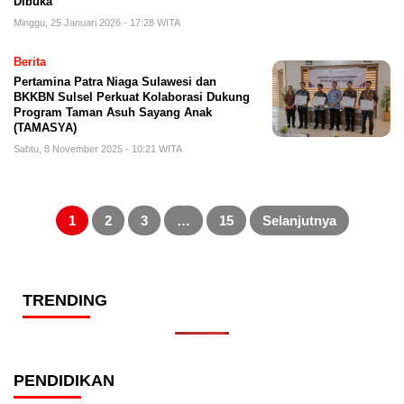
Dibuka
Minggu, 25 Januari 2026 - 17:28 WITA
Berita
Pertamina Patra Niaga Sulawesi dan
BKKBN Sulsel Perkuat Kolaborasi Dukung
Program Taman Asuh Sayang Anak
(TAMASYA)
Sabtu, 8 November 2025 - 10:21 WITA
Paginasi
pos
1
2
3
…
15
Selanjutnya
TRENDING
PENDIDIKAN