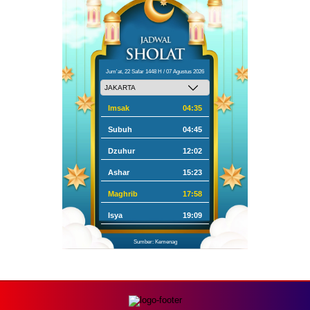
Jum'at, 22 Safar 1448 H / 07 Agustus 2026
Imsak
04:35
Subuh
04:45
Dzuhur
12:02
Ashar
15:23
Maghrib
17:58
Isya
19:09
Sumber: Kemenag