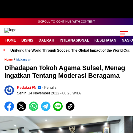
SCROLL TO CONTINUE WITH CONTENT
HOME
BISNIS
DAERAH
INTERNASIONAL
KESEHATAN
NASI
Unifying the World Through Soccer: The Global Impact of the World Cup
/
Home
Makassar
Dihadapan Tokoh Agama Sulsel, Menag
Ingatkan Tentang Moderasi Beragama
Redaksi FN
- Penulis
Senin, 14 November 2022
- 00:23 WITA