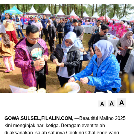
A
A
A
GOWA,SULSEL,FILALIN.COM,
—Beautiful Malino 2025
kini menginjak hari ketiga. Beragam event telah
dilaksanakan, salah satunya Cooking Challenge yang