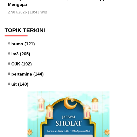
Mengajar
27/07/2026 | 18:43 WIB
TOPIK TERKINI
bumn
(121)
im3
(265)
OJK
(192)
pertamina
(144)
uit
(140)
Kamis, 21 Safar 1448 H / 06 Agustus 2026