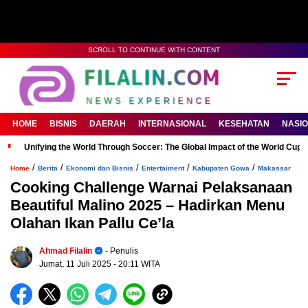
SCROLL TO CONTINUE WITH CONTENT
HOME
BISNIS
DAERAH
INTERNASIONAL
KESEHATAN
NASI
Unifying the World Through Soccer: The Global Impact of the World Cup
/
/
/
/
/
Home
Berita
Ekonomi dan Bisnis
Entertaiment
Kabupaten Gowa
Makassar
Cooking Challenge Warnai Pelaksanaan
Beautiful Malino 2025 – Hadirkan Menu
Olahan Ikan Pallu Ce’la
Ahmad Filalin
- Penulis
Jumat, 11 Juli 2025
- 20:11 WITA