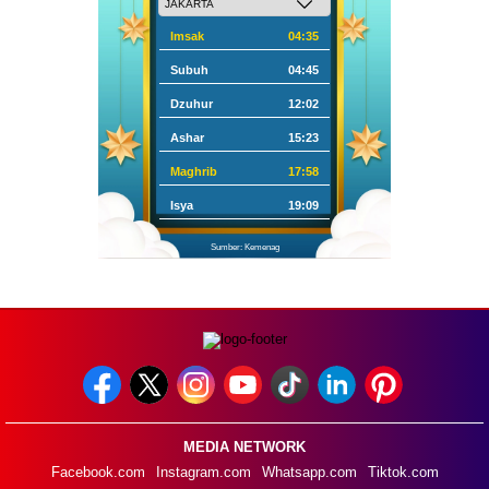
Imsak
04:35
Subuh
04:45
Dzuhur
12:02
Ashar
15:23
Maghrib
17:58
Isya
19:09
Sumber: Kemenag
MEDIA NETWORK
Facebook.com
Instagram.com
Whatsapp.com
Tiktok.com