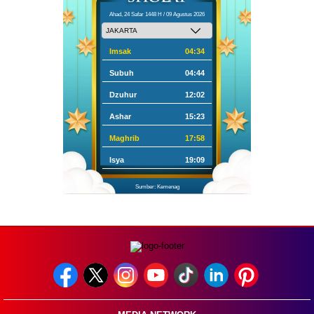
Ahad, 24 Safar 1448 H / 09 Agustus 2026
Imsak
04:34
Subuh
04:44
Dzuhur
12:02
Ashar
15:23
Maghrib
17:58
Isya
19:09
Sumber: Kemenag