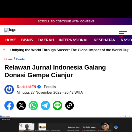
SCROLL TO CONTINUE WITH CONTENT
HOME
BISNIS
DAERAH
INTERNASIONAL
KESEHATAN
NASI
Unifying the World Through Soccer: The Global Impact of the World Cup
/
Home
Berita
Relawan Jurnal Indonesia Galang
Donasi Gempa Cianjur
Redaksi FN
- Penulis
Minggu, 27 November 2022
- 20:42 WITA