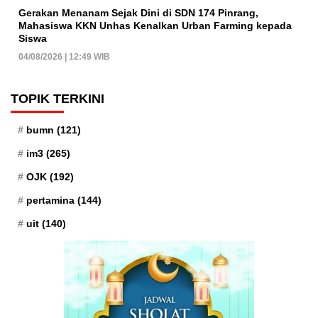
Gerakan Menanam Sejak Dini di SDN 174 Pinrang,
Mahasiswa KKN Unhas Kenalkan Urban Farming kepada
Siswa
04/08/2026 | 12:49 WIB
TOPIK TERKINI
bumn
(121)
im3
(265)
OJK
(192)
pertamina
(144)
uit
(140)