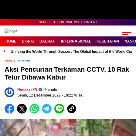
SCROLL TO CONTINUE WITH CONTENT
HOME
BISNIS
DAERAH
INTERNASIONAL
KESEHATAN
NASI
Unifying the World Through Soccer: The Global Impact of the World Cup
/
Home
Peristiwa
Aksi Pencurian Terkaman CCTV, 10 Rak
Telur Dibawa Kabur
Redaksi FN
- Penulis
Senin, 12 Desember 2022
- 18:22 WITA