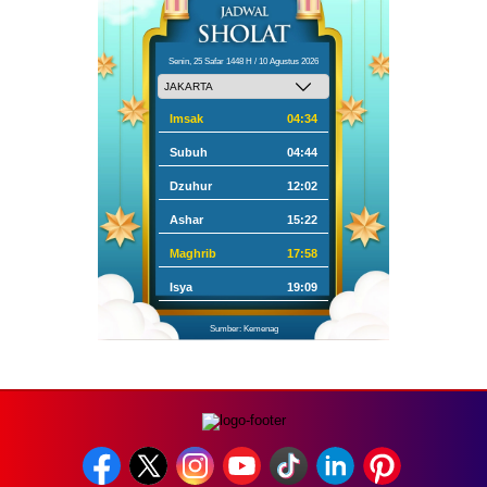
Senin, 25 Safar 1448 H / 10 Agustus 2026
Imsak
04:34
Subuh
04:44
Dzuhur
12:02
Ashar
15:22
Maghrib
17:58
Isya
19:09
Sumber: Kemenag