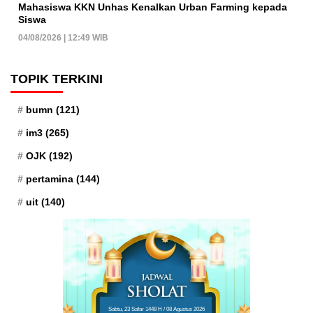
Mahasiswa KKN Unhas Kenalkan Urban Farming kepada
Siswa
04/08/2026 | 12:49 WIB
TOPIK TERKINI
bumn
(121)
im3
(265)
OJK
(192)
pertamina
(144)
uit
(140)
Sabtu, 23 Safar 1448 H / 08 Agustus 2026