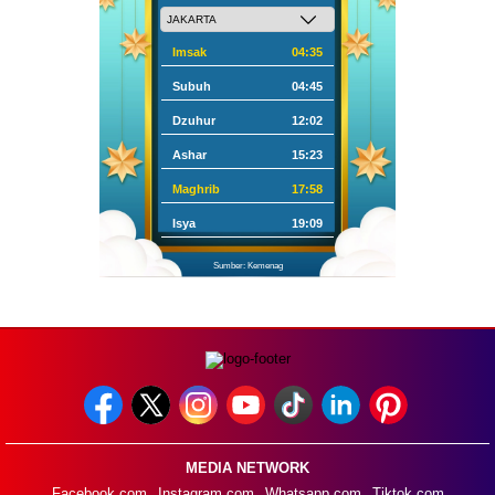
Imsak
04:35
Subuh
04:45
Dzuhur
12:02
Ashar
15:23
Maghrib
17:58
Isya
19:09
Sumber: Kemenag
MEDIA NETWORK
Facebook.com
Instagram.com
Whatsapp.com
Tiktok.com