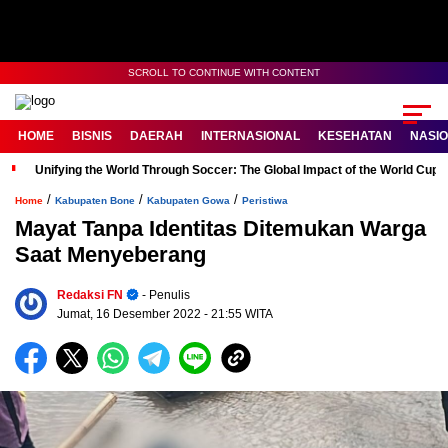
SCROLL TO CONTINUE WITH CONTENT
HOME
BISNIS
DAERAH
INTERNASIONAL
KESEHATAN
NASI
Unifying the World Through Soccer: The Global Impact of the World Cup
/
/
/
Home
Kabupaten Bone
Kabupaten Gowa
Peristiwa
Mayat Tanpa Identitas Ditemukan Warga
Saat Menyeberang
Redaksi FN
- Penulis
Jumat, 16 Desember 2022
- 21:55 WITA