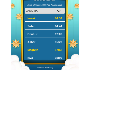
Ahad, 24 Safar 1448 H / 09 Agustus 2026
Imsak
04:34
Subuh
04:44
Dzuhur
12:02
Ashar
15:23
Maghrib
17:58
Isya
19:09
Sumber: Kemenag