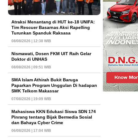
Atraksi Menantang di HUT ke-18 UNIFA:
Tim Rescuer Basarnas Aksi Rapelling
Turunkan Spanduk Raksasa
08/08/2026 | 12:38 WIB
Nismawati, Dosen FKM UIT Raih Gelar
Doktor di UNHAS
08/08/2026 | 09:51 WIB
SMA Islam Athirah Bukit Baruga
Paparkan Program Unggulan Di hadapan
SMK Telkom Makassar
07/08/2026 | 19:09 WIB
Mahasiswa KKN Edukasi Siswa SDN 174
Pinrang tentang Bijak Bermedia Sosial
dan Bahaya Cyber Crime
06/08/2026 | 17:04 WIB