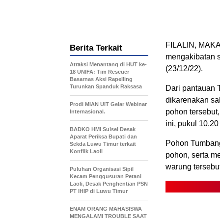
FILALIN, MAKA
Berita Terkait
mengakibatan s
Atraksi Menantang di HUT ke-
(23/12/22).
18 UNIFA: Tim Rescuer
Basarnas Aksi Rapelling
Turunkan Spanduk Raksasa
Dari pantauan T
dikarenakan sa
Prodi MIAN UIT Gelar Webinar
pohon tersebut
Internasional.
ini, pukul 10.20
BADKO HMI Sulsel Desak
Aparat Periksa Bupati dan
Pohon Tumbang 
Sekda Luwu Timur terkait
Konflik Laoli
pohon, serta m
warung tersebut
Puluhan Organisasi Sipil
Kecam Penggusuran Petani
Laoli, Desak Penghentian PSN
PT IHIP di Luwu Timur
ENAM ORANG MAHASISWA
MENGALAMI TROUBLE SAAT