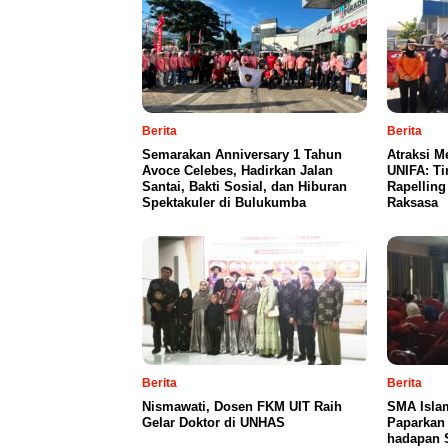
Berita
Berita
Semarakan Anniversary 1 Tahun
Atraksi M
Avoce Celebes, Hadirkan Jalan
UNIFA: Ti
Santai, Bakti Sosial, dan Hiburan
Rapellin
Spektakuler di Bulukumba
Raksasa
Berita
Berita
Nismawati, Dosen FKM UIT Raih
SMA Islam
Gelar Doktor di UNHAS
Paparkan
hadapan 