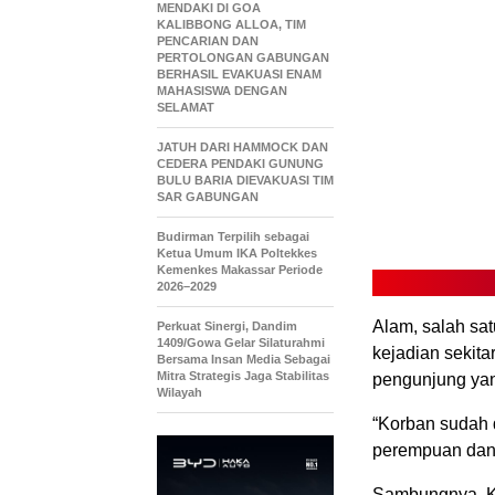
MENDAKI DI GOA
KALIBBONG ALLOA, TIM
PENCARIAN DAN
PERTOLONGAN GABUNGAN
BERHASIL EVAKUASI ENAM
MAHASISWA DENGAN
SELAMAT
JATUH DARI HAMMOCK DAN
CEDERA PENDAKI GUNUNG
BULU BARIA DIEVAKUASI TIM
SAR GABUNGAN
Budirman Terpilih sebagai
Ketua Umum IKA Poltekkes
Kemenkes Makassar Periode
2026–2029
Alam, salah sa
Perkuat Sinergi, Dandim
1409/Gowa Gelar Silaturahmi
kejadian sekita
Bersama Insan Media Sebagai
Mitra Strategis Jaga Stabilitas
pengunjung ya
Wilayah
“Korban sudah d
perempuan dan t
Sambungnya, Kor