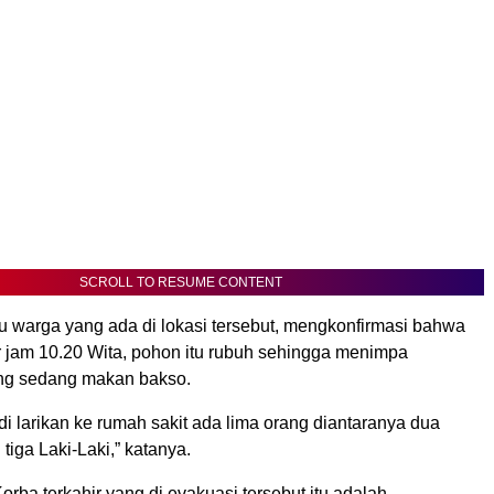
SCROLL TO RESUME CONTENT
tu warga yang ada di lokasi tersebut, mengkonfirmasi bahwa
r jam 10.20 Wita, pohon itu rubuh sehingga menimpa
ng sedang makan bakso.
i larikan ke rumah sakit ada lima orang diantaranya dua
iga Laki-Laki,” katanya.
ba terkahir yang di evakuasi tersebut itu adalah