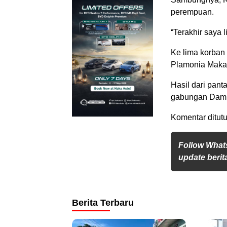
perempuan.
“Terakhir saya 
Ke lima korban
Plamonia Maka
Hasil dari panta
gabungan Damka
Komentar ditutu
Follow What
update berita
Berita Terbaru