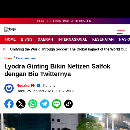
SCROLL TO CONTINUE WITH CONTENT
HOME
BISNIS
DAERAH
INTERNASIONAL
KESEHATAN
NASI
Unifying the World Through Soccer: The Global Impact of the World Cup
/
Home
Entertainment
Lyodra Ginting Bikin Netizen Salfok
dengan Bio Twitternya
Redaksi FN
- Penulis
Rabu, 25 Januari 2023
- 19:37 WITA