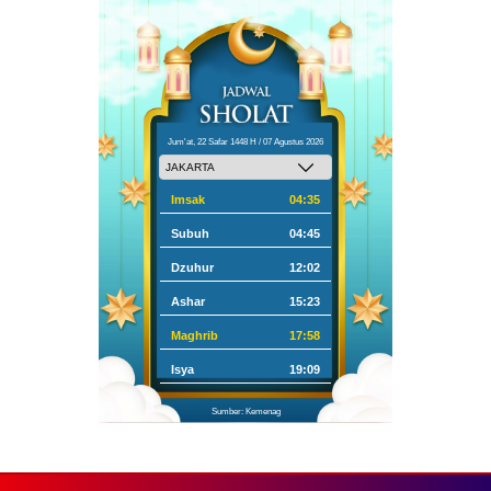
Jum'at, 22 Safar 1448 H / 07 Agustus 2026
Imsak
04:35
Subuh
04:45
Dzuhur
12:02
Ashar
15:23
Maghrib
17:58
Isya
19:09
Sumber: Kemenag