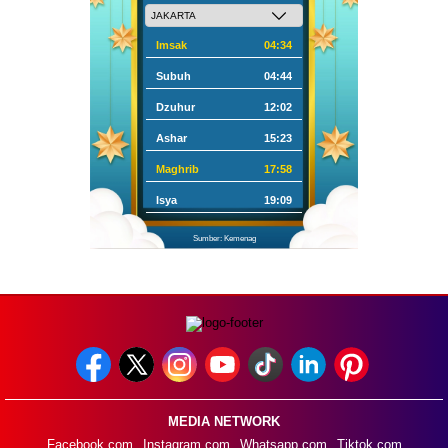
Imsak
04:34
Subuh
04:44
Dzuhur
12:02
Ashar
15:23
Maghrib
17:58
Isya
19:09
Sumber: Kemenag
MEDIA NETWORK
Facebook.com
Instagram.com
Whatsapp.com
Tiktok.com