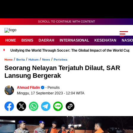
SCROLL TO CONTINUE WITH CONTENT
HOME
BISNIS
DAERAH
INTERNASIONAL
KESEHATAN
NASI
Unifying the World Through Soccer: The Global Impact of the World Cup
/
/
/
/
Home
Berita
Hukum
News
Peristiwa
Seorang Nelayan Terjatuh Dilaut, SAR
Lansung Bergerak
Ahmad Filalin
- Penulis
Minggu, 17 September 2023
- 12:04 WITA