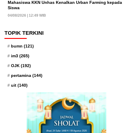
Mahasiswa KKN Unhas Kenalkan Urban Farming kepada
Siswa
04/08/2026 | 12:49 WIB
TOPIK TERKINI
bumn
(121)
im3
(265)
OJK
(192)
pertamina
(144)
uit
(140)
Ahad, 24 Safar 1448 H / 09 Agustus 2026