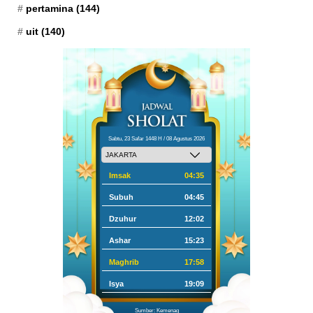
pertamina
(144)
uit
(140)
Sabtu, 23 Safar 1448 H / 08 Agustus 2026
Imsak
04:35
Subuh
04:45
Dzuhur
12:02
Ashar
15:23
Maghrib
17:58
Isya
19:09
Sumber: Kemenag