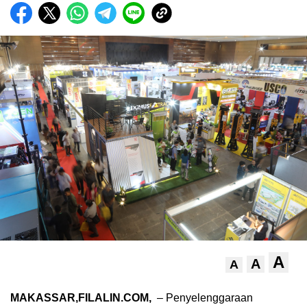
A
A
A
MAKASSAR,FILALIN.COM,
– Penyelenggaraan