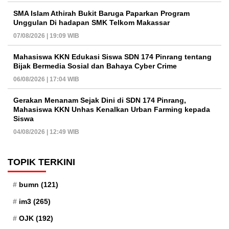
SMA Islam Athirah Bukit Baruga Paparkan Program
Unggulan Di hadapan SMK Telkom Makassar
07/08/2026 | 19:09 WIB
Mahasiswa KKN Edukasi Siswa SDN 174 Pinrang tentang
Bijak Bermedia Sosial dan Bahaya Cyber Crime
06/08/2026 | 17:04 WIB
Gerakan Menanam Sejak Dini di SDN 174 Pinrang,
Mahasiswa KKN Unhas Kenalkan Urban Farming kepada
Siswa
04/08/2026 | 12:49 WIB
TOPIK TERKINI
bumn
(121)
im3
(265)
OJK
(192)