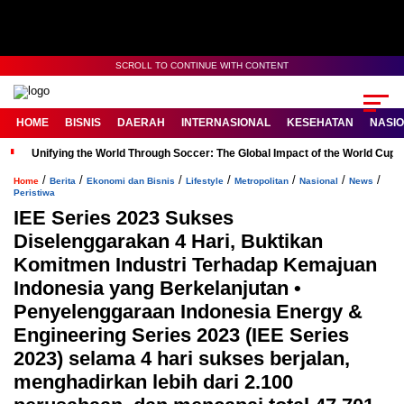
SCROLL TO CONTINUE WITH CONTENT
HOME
BISNIS
DAERAH
INTERNASIONAL
KESEHATAN
NASI
Unifying the World Through Soccer: The Global Impact of the World Cup
/
/
/
/
/
/
/
Home
Berita
Ekonomi dan Bisnis
Lifestyle
Metropolitan
Nasional
News
Peristiwa
IEE Series 2023 Sukses
Diselenggarakan 4 Hari, Buktikan
Komitmen Industri Terhadap Kemajuan
Indonesia yang Berkelanjutan •
Penyelenggaraan Indonesia Energy &
Engineering Series 2023 (IEE Series
2023) selama 4 hari sukses berjalan,
menghadirkan lebih dari 2.100