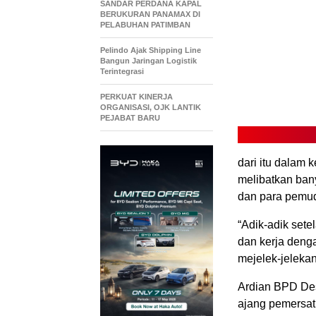
SANDAR PERDANA KAPAL
BERUKURAN PANAMAX DI
PELABUHAN PATIMBAN
Pelindo Ajak Shipping Line
Bangun Jaringan Logistik
Terintegrasi
PERKUAT KINERJA
ORGANISASI, OJK LANTIK
PEJABAT BARU
dari itu dalam
melibatkan ban
dan para pemud
“Adik-adik set
dan kerja denga
mejelek-jelekan
Ardian BPD Des
ajang pemersat