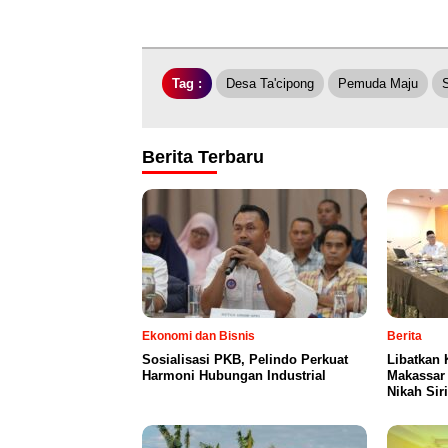
Tag :
Desa Ta'cipong
Pemuda Maju
Berita Terbaru
Ekonomi dan Bisnis
Berita
Sosialisasi PKB, Pelindo Perkuat
Libatkan
Harmoni Hubungan Industrial
Makassar
Nikah Sir