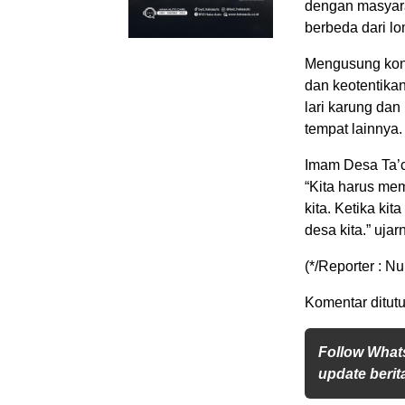
dengan masyara
berbeda dari 
Mengusung kons
dan keotentikan
lari karung dan
tempat lainnya.
Imam Desa Ta’c
“Kita harus me
kita. Ketika ki
desa kita.” uja
(*/Reporter : Nu
Komentar ditutu
Follow What
update berita