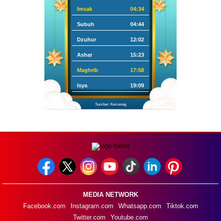
Imsak
04:34
Subuh
04:44
Dzuhur
12:02
Ashar
15:23
Maghrib
17:58
Isya
19:09
Sumber: Kemenag
MEDIA NETWORK
Facebook.com
Instagram.com
Whatsapp.com
Tiktok.com
Twitter.com
Youtube.com