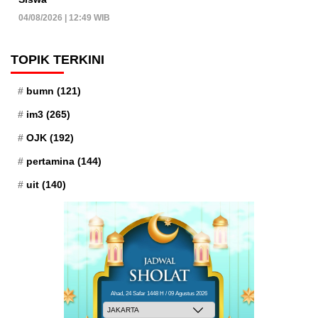
04/08/2026 | 12:49 WIB
TOPIK TERKINI
bumn
(121)
im3
(265)
OJK
(192)
pertamina
(144)
uit
(140)
Ahad, 24 Safar 1448 H / 09 Agustus 2026