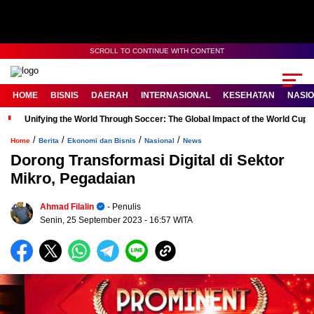
SCROLL TO CONTINUE WITH CONTENT
HOME
BISNIS
DAERAH
INTERNASIONAL
KESEHATAN
NASI
Unifying the World Through Soccer: The Global Impact of the World Cup
/
/
/
/
Home
Berita
Ekonomi dan Bisnis
Nasional
News
Dorong Transformasi Digital di Sektor
Mikro, Pegadaian
Ahmad Filalin
- Penulis
Senin, 25 September 2023
- 16:57 WITA