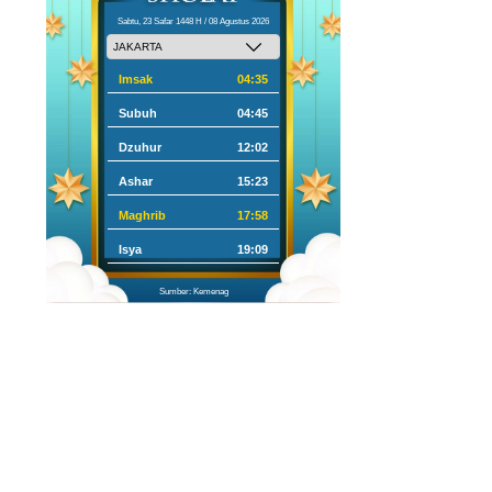
Sabtu, 23 Safar 1448 H / 08 Agustus 2026
Imsak
04:35
Subuh
04:45
Dzuhur
12:02
Ashar
15:23
Maghrib
17:58
Isya
19:09
Sumber: Kemenag