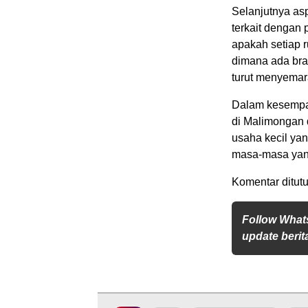
Selanjutnya as
terkait dengan
apakah setiap 
dimana ada bra
turut menyemar
Dalam kesempat
di Malimongan 
usaha kecil yan
masa-masa yang
Komentar ditutu
Follow What
update berita