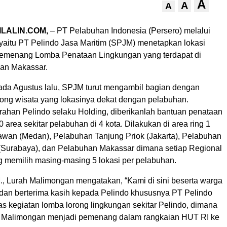
A
A
A
LALIN.COM,
– PT Pelabuhan Indonesia (Persero) melalui
yaitu PT Pelindo Jasa Maritim (SPJM) menetapkan lokasi
pemenang Lomba Penataan Lingkungan yang terdapat di
han Makassar.
da Agustus lalu, SPJM turut mengambil bagian dengan
ong wisata yang lokasinya dekat dengan pelabuhan.
ahan Pelindo selaku Holding, diberikanlah bantuan penataan
0 area sekitar pelabuhan di 4 kota. Dilakukan di area ring 1
wan (Medan), Pelabuhan Tanjung Priok (Jakarta), Pelabuhan
(Surabaya), dan Pelabuhan Makassar dimana setiap Regional
 memilih masing-masing 5 lokasi per pelabuhan.
M., Lurah Malimongan mengatakan, “Kami di sini beserta warga
dan berterima kasih kepada Pelindo khususnya PT Pelindo
as kegiatan lomba lorong lingkungan sekitar Pelindo, dimana
i Malimongan menjadi pemenang dalam rangkaian HUT RI ke