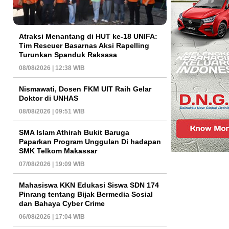
Atraksi Menantang di HUT ke-18 UNIFA:
Tim Rescuer Basarnas Aksi Rapelling
Turunkan Spanduk Raksasa
08/08/2026 | 12:38 WIB
Nismawati, Dosen FKM UIT Raih Gelar
Doktor di UNHAS
08/08/2026 | 09:51 WIB
SMA Islam Athirah Bukit Baruga
Paparkan Program Unggulan Di hadapan
SMK Telkom Makassar
07/08/2026 | 19:09 WIB
Mahasiswa KKN Edukasi Siswa SDN 174
Pinrang tentang Bijak Bermedia Sosial
dan Bahaya Cyber Crime
06/08/2026 | 17:04 WIB