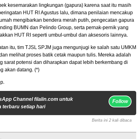
pek kesemarakan lingkungan (gapura) karena saat itu masih
 peringatan HUT RI Agustus lalu, dimana penilaian mencakup
rumah mengibarkan bendera merah putih, pengecatan gapura
nding BUMN dan Pelindo Group, serta pernak-pernik yang
akkan HUT RI seperti umbul-umbul dan aksesoris lainnya.
an itu, tim TJSL SPJM juga mengunjugi ke salah satu UMKM
dan melihat proses batik cetak maupun tulis. Mereka adalah
g sarat potensi dan diharapkan dapat lebih berkembang di
 akan datang. (*)
p.
sApp Channel filalin.com untuk
Follow
 terbaru setiap hari
Berita ini 2 kali dibaca