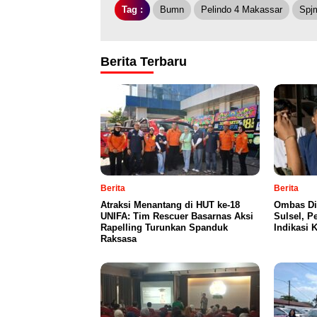
Tag :
Bumn
Pelindo 4 Makassar
Spj
Berita Terbaru
Berita
Berita
Atraksi Menantang di HUT ke-18
Ombas Dip
UNIFA: Tim Rescuer Basarnas Aksi
Sulsel, P
Rapelling Turunkan Spanduk
Indikasi 
Raksasa