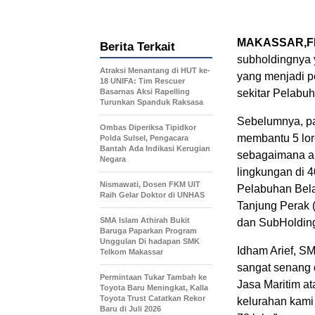
MAKASSAR,FI
Berita Terkait
subholdingnya 
Atraksi Menantang di HUT ke-
yang menjadi 
18 UNIFA: Tim Rescuer
Basarnas Aksi Rapelling
sekitar Pelabu
Turunkan Spanduk Raksasa
Sebelumnya, pa
Ombas Diperiksa Tipidkor
membantu 5 lor
Polda Sulsel, Pengacara
Bantah Ada Indikasi Kerugian
sebagaimana ar
Negara
lingkungan di 4
Nismawati, Dosen FKM UIT
Pelabuhan Bela
Raih Gelar Doktor di UNHAS
Tanjung Perak 
SMA Islam Athirah Bukit
dan SubHolding
Baruga Paparkan Program
Unggulan Di hadapan SMK
Idham Arief, S
Telkom Makassar
sangat senang 
Permintaan Tukar Tambah ke
Jasa Maritim at
Toyota Baru Meningkat, Kalla
Toyota Trust Catatkan Rekor
kelurahan kam
Baru di Juli 2026