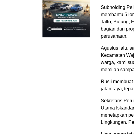
Subholding Pel
membantu 5 loro
Tallo, Butung,
bagian dari pr
perusahaan.
Agustus lalu, s
Kecamatan Wajo
warga, kami su
memilah sampah
Rusli membuat 
jalan raya, tep
Sekretaris Peru
Utama Iskandar
menetapkan pem
Lingkungan. P