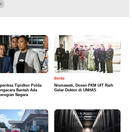
m
Berita
eriksa Tipidkor Polda
Nismawati, Dosen FKM UIT Raih
engacara Bantah Ada
Gelar Doktor di UNHAS
Kerugian Negara