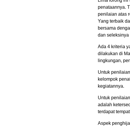
Lima lorong in
penataannya. T
penilaian atas 
Yang terbaik d
bersama dengan
dan seleksinya
Ada 4 kriteria y
dilakukan di Ma
lingkungan, pe
Untuk penilaia
kelompok penat
kegiatannya.
Untuk penilaia
adalah keterse
terdapat tempa
Aspek penghija