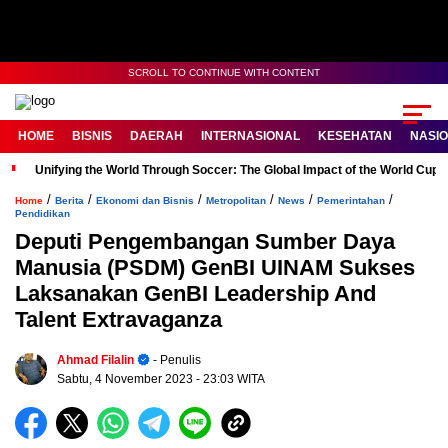
SCROLL TO CONTINUE WITH CONTENT
HOME
BISNIS
DAERAH
INTERNASIONAL
KESEHATAN
NASI
Unifying the World Through Soccer: The Global Impact of the World Cup
/
/
/
/
/
/
Home
Berita
Ekonomi dan Bisnis
Metropolitan
News
Pemerintahan
Pendidikan
Deputi Pengembangan Sumber Daya
Manusia (PSDM) GenBI UINAM Sukses
Laksanakan GenBI Leadership And
Talent Extravaganza
Ahmad Filalin
- Penulis
Sabtu, 4 November 2023
- 23:03 WITA