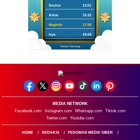
Dzuhur
12:01
Ashar
15:22
Maghrib
17:58
Isya
19:08
Sumber: Kemenag
MEDIA NETWORK
Facebook.com
Instagram.com
Whatsapp.com
Tiktok.com
Twitter.com
Youtube.com
HOME
REDAKSI
PEDOMAN MEDIA SIBER