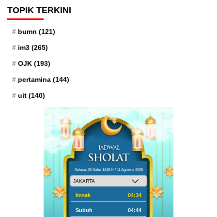
TOPIK TERKINI
bumn
(121)
im3
(265)
OJK
(193)
pertamina
(144)
uit
(140)
Selasa, 26 Safar 1448 H / 11 Agustus 2026
Imsak
04:34
Subuh
04:44