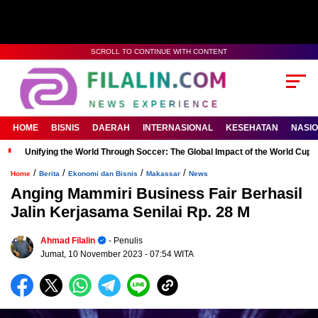
SCROLL TO CONTINUE WITH CONTENT
HOME
BISNIS
DAERAH
INTERNASIONAL
KESEHATAN
NASI
Unifying the World Through Soccer: The Global Impact of the World Cup
/
/
/
/
Home
Berita
Ekonomi dan Bisnis
Makassar
News
Anging Mammiri Business Fair Berhasil
Jalin Kerjasama Senilai Rp. 28 M
Ahmad Filalin
- Penulis
Jumat, 10 November 2023
- 07:54 WITA