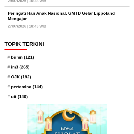
29/07/2026 | 10:28 WIB
Peringati Hari Anak Nasional, GMTD Gelar Lippoland
Mengajar
27/07/2026 | 18:43 WIB
TOPIK TERKINI
bumn
(121)
im3
(265)
OJK
(192)
pertamina
(144)
uit
(140)