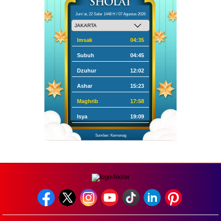
Jum'at, 22 Safar 1448 H / 07 Agustus 2026
Imsak
04:35
Subuh
04:45
Dzuhur
12:02
Ashar
15:23
Maghrib
17:58
Isya
19:09
Sumber: Kemenag