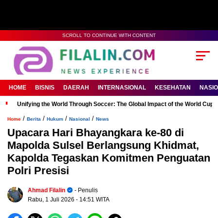
SCROLL TO CONTINUE WITH CONTENT
HOME
BISNIS
DAERAH
INTERNASIONAL
KESEHATAN
NASI
Unifying the World Through Soccer: The Global Impact of the World Cup
/
/
/
/
Home
Berita
Hukum
Nasional
News
Upacara Hari Bhayangkara ke-80 di
Mapolda Sulsel Berlangsung Khidmat,
Kapolda Tegaskan Komitmen Penguatan
Polri Presisi
Ahmad Filalin
- Penulis
Rabu, 1 Juli 2026
- 14:51 WITA