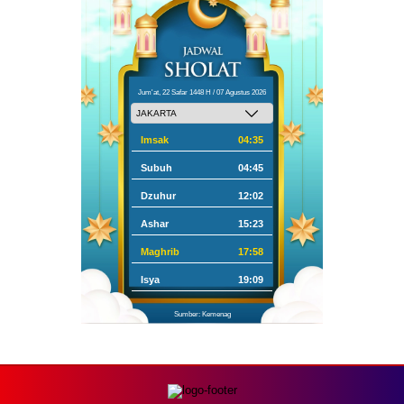
Jum'at, 22 Safar 1448 H / 07 Agustus 2026
Imsak
04:35
Subuh
04:45
Dzuhur
12:02
Ashar
15:23
Maghrib
17:58
Isya
19:09
Sumber: Kemenag