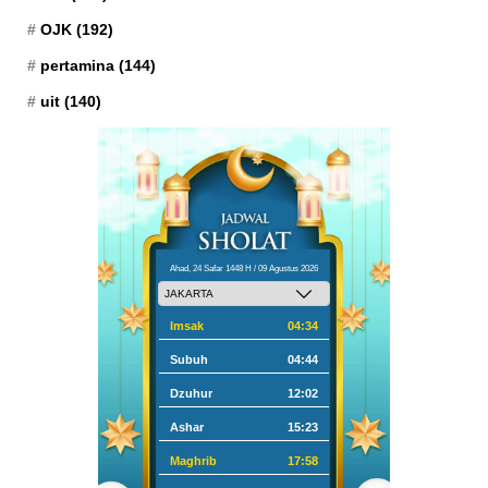
OJK
(192)
pertamina
(144)
uit
(140)
Ahad, 24 Safar 1448 H / 09 Agustus 2026
Imsak
04:34
Subuh
04:44
Dzuhur
12:02
Ashar
15:23
Maghrib
17:58