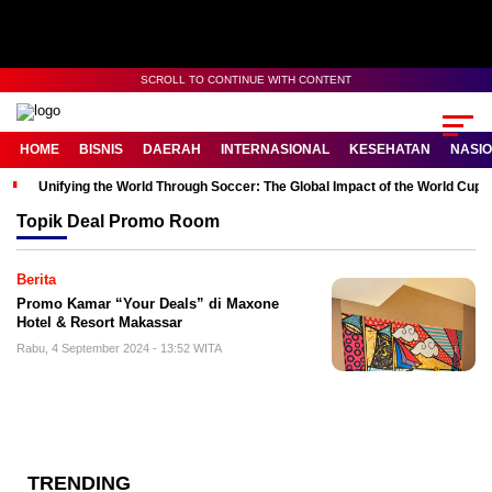
SCROLL TO CONTINUE WITH CONTENT
HOME
BISNIS
DAERAH
INTERNASIONAL
KESEHATAN
NASI
Unifying the World Through Soccer: The Global Impact of the World Cup
Topik
Deal Promo Room
Berita
Promo Kamar “Your Deals” di Maxone
Hotel & Resort Makassar
Rabu, 4 September 2024 - 13:52 WITA
TRENDING