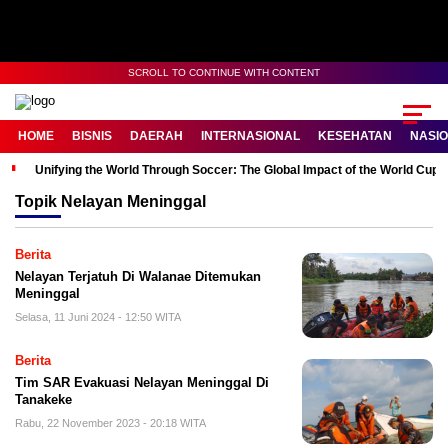
SCROLL TO CONTINUE WITH CONTENT
HOME
BISNIS
DAERAH
INTERNASIONAL
KESEHATAN
NASI
Unifying the World Through Soccer: The Global Impact of the World Cup
Topik
Nelayan Meninggal
Berita
Nelayan Terjatuh Di Walanae Ditemukan
Meninggal
Selasa, 11 Juni 2024 - 12:50 WITA
Berita
Tim SAR Evakuasi Nelayan Meninggal Di
Tanakeke
Rabu, 22 November 2023 - 20:18 WITA