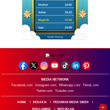
Dzuhur
12:02
Ashar
15:23
Maghrib
17:58
Isya
19:09
Sumber: Kemenag
MEDIA NETWORK
Facebook.com
Instagram.com
Whatsapp.com
Tiktok.com
Twitter.com
Youtube.com
HOME
REDAKSI
PEDOMAN MEDIA SIBER
DISCLAIMER
INFO IKLAN