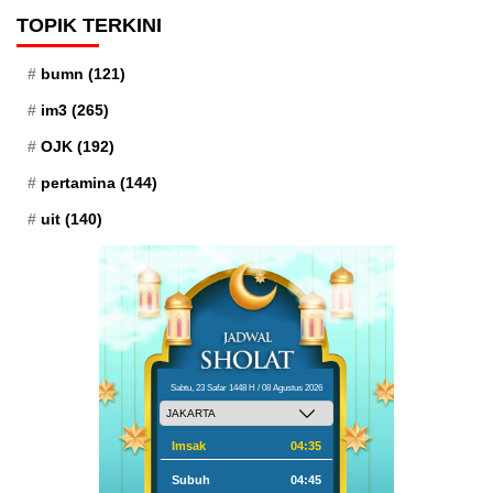
TOPIK TERKINI
bumn
(121)
im3
(265)
OJK
(192)
pertamina
(144)
uit
(140)
Sabtu, 23 Safar 1448 H / 08 Agustus 2026
Imsak
04:35
Subuh
04:45