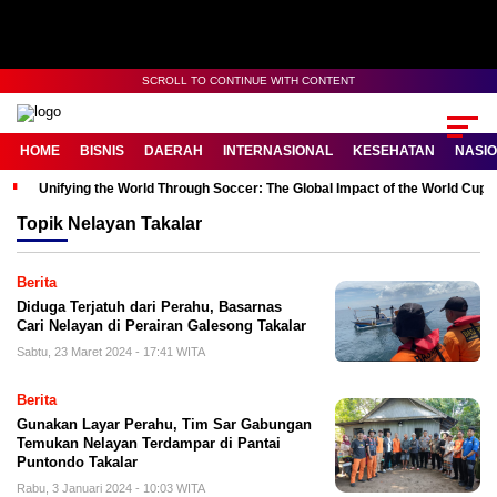
SCROLL TO CONTINUE WITH CONTENT
HOME
BISNIS
DAERAH
INTERNASIONAL
KESEHATAN
NASI
Unifying the World Through Soccer: The Global Impact of the World Cup
Topik
Nelayan Takalar
Berita
Diduga Terjatuh dari Perahu, Basarnas
Cari Nelayan di Perairan Galesong Takalar
Sabtu, 23 Maret 2024 - 17:41 WITA
Berita
Gunakan Layar Perahu, Tim Sar Gabungan
Temukan Nelayan Terdampar di Pantai
Puntondo Takalar
Rabu, 3 Januari 2024 - 10:03 WITA