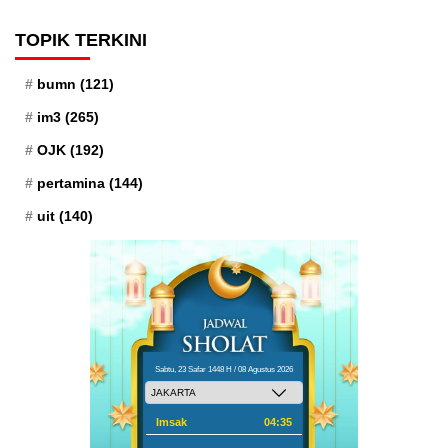
TOPIK TERKINI
bumn
(121)
im3
(265)
OJK
(192)
pertamina
(144)
uit
(140)
Sabtu, 23 Safar 1448 H / 08 Agustus 2026
Imsak
04:35