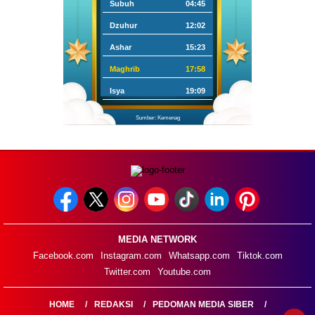
Subuh
04:45
Dzuhur
12:02
Ashar
15:23
Maghrib
17:58
Isya
19:09
Sumber: Kemenag
MEDIA NETWORK
Facebook.com
Instagram.com
Whatsapp.com
Tiktok.com
Twitter.com
Youtube.com
HOME
REDAKSI
PEDOMAN MEDIA SIBER