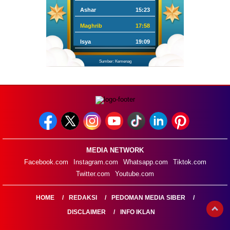
Ashar
15:23
Maghrib
17:58
Isya
19:09
Sumber: Kemenag
MEDIA NETWORK
Facebook.com
Instagram.com
Whatsapp.com
Tiktok.com
Twitter.com
Youtube.com
HOME
REDAKSI
PEDOMAN MEDIA SIBER
DISCLAIMER
INFO IKLAN