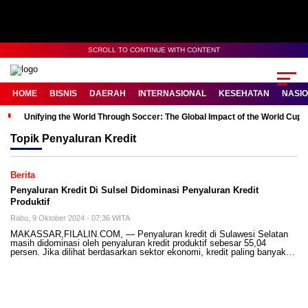
SCROLL TO CONTINUE WITH CONTENT
HOME
BISNIS
DAERAH
INTERNASIONAL
KESEHATAN
NASI
Unifying the World Through Soccer: The Global Impact of the World Cup
Topik
Penyaluran Kredit
Berita
Penyaluran Kredit Di Sulsel Didominasi Penyaluran Kredit
Produktif
Rabu, 9 Oktober 2024 - 07:36 WITA
MAKASSAR,FILALIN.COM, — Penyaluran kredit di Sulawesi Selatan
masih didominasi oleh penyaluran kredit produktif sebesar 55,04
persen. Jika dilihat berdasarkan sektor ekonomi, kredit paling banyak…