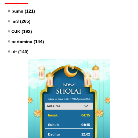
bumn
(121)
im3
(265)
OJK
(192)
pertamina
(144)
uit
(140)
Sabtu, 23 Safar 1448 H / 08 Agustus 2026
Imsak
04:35
Subuh
04:45
Dzuhur
12:02