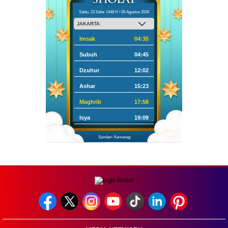
Sabtu, 23 Safar 1448 H / 08 Agustus 2026
Imsak
04:35
Subuh
04:45
Dzuhur
12:02
Ashar
15:23
Maghrib
17:58
Isya
19:09
Sumber: Kemenag