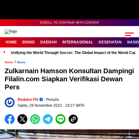
SCROLL TO CONTINUE WITH CONTENT
HOME
BISNIS
DAERAH
INTERNASIONAL
KESEHATAN
NASI
Unifying the World Through Soccer: The Global Impact of the World Cup
/
Home
News
Zulkarnain Hamson Konsultan Dampingi
Filalin.com Siapkan Verifikasi Dewan
Pers
Redaksi FN
- Penulis
Sabtu, 26 November 2022
- 19:27 WITA