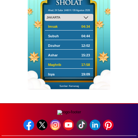
Ahad, 24 Safar 1448 H / 09 Agustus 2026
Imsak
04:34
Subuh
04:44
Dzuhur
12:02
Ashar
15:23
Maghrib
17:58
Isya
19:09
Sumber: Kemenag