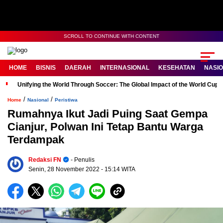
SCROLL TO CONTINUE WITH CONTENT
HOME
BISNIS
DAERAH
INTERNASIONAL
KESEHATAN
NASI
Unifying the World Through Soccer: The Global Impact of the World Cup
/
/
Home
Nasional
Peristiwa
Rumahnya Ikut Jadi Puing Saat Gempa
Cianjur, Polwan Ini Tetap Bantu Warga
Terdampak
Redaksi FN
- Penulis
Senin, 28 November 2022
- 15:14 WITA