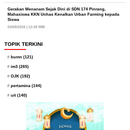
Gerakan Menanam Sejak Dini di SDN 174 Pinrang,
Mahasiswa KKN Unhas Kenalkan Urban Farming kepada
Siswa
04/08/2026 | 12:49 WIB
TOPIK TERKINI
bumn
(121)
im3
(265)
OJK
(192)
pertamina
(144)
uit
(140)