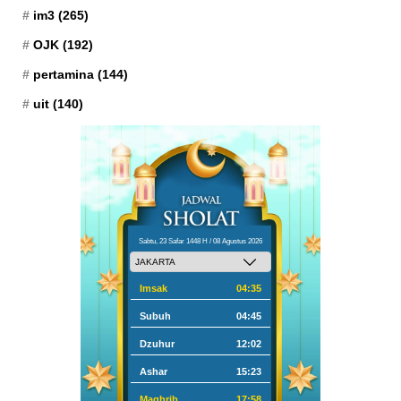
im3
(265)
OJK
(192)
pertamina
(144)
uit
(140)
Sabtu, 23 Safar 1448 H / 08 Agustus 2026
Imsak
04:35
Subuh
04:45
Dzuhur
12:02
Ashar
15:23
Maghrib
17:58