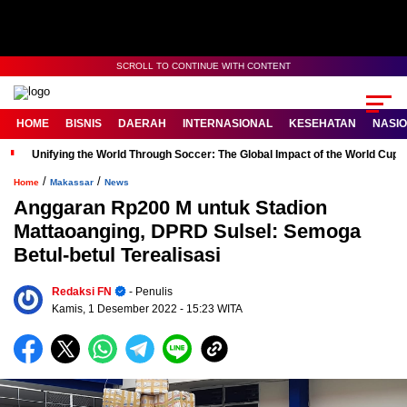
SCROLL TO CONTINUE WITH CONTENT
HOME
BISNIS
DAERAH
INTERNASIONAL
KESEHATAN
NASI
Unifying the World Through Soccer: The Global Impact of the World Cup
/
/
Home
Makassar
News
Anggaran Rp200 M untuk Stadion
Mattaoanging, DPRD Sulsel: Semoga
Betul-betul Terealisasi
Redaksi FN
- Penulis
Kamis, 1 Desember 2022
- 15:23 WITA