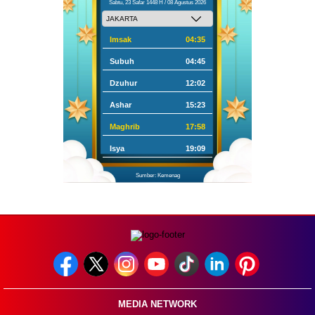
Sabtu, 23 Safar 1448 H / 08 Agustus 2026
Imsak
04:35
Subuh
04:45
Dzuhur
12:02
Ashar
15:23
Maghrib
17:58
Isya
19:09
Sumber: Kemenag
MEDIA NETWORK