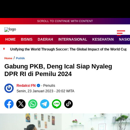
SCROLL TO CONTINUE WITH CONTENT
HOME
BISNIS
DAERAH
INTERNASIONAL
KESEHATAN
NASI
Unifying the World Through Soccer: The Global Impact of the World Cup
/
Home
Politik
Gabung PKB, Deng Ical Siap Nyaleg
DPR RI di Pemilu 2024
Redaksi FN
- Penulis
Senin, 23 Januari 2023
- 20:02 WITA