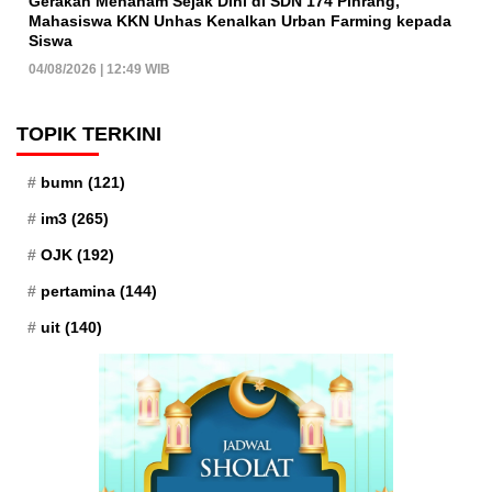
Gerakan Menanam Sejak Dini di SDN 174 Pinrang,
Mahasiswa KKN Unhas Kenalkan Urban Farming kepada
Siswa
04/08/2026 | 12:49 WIB
TOPIK TERKINI
bumn
(121)
im3
(265)
OJK
(192)
pertamina
(144)
uit
(140)