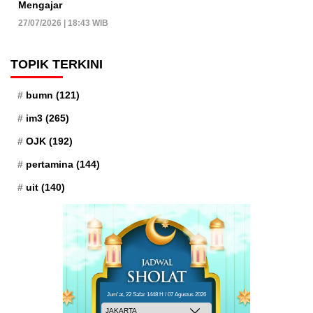
Mengajar
27/07/2026 | 18:43 WIB
TOPIK TERKINI
bumn
(121)
im3
(265)
OJK
(192)
pertamina
(144)
uit
(140)
Jum'at, 22 Safar 1448 H / 07 Agustus 2026