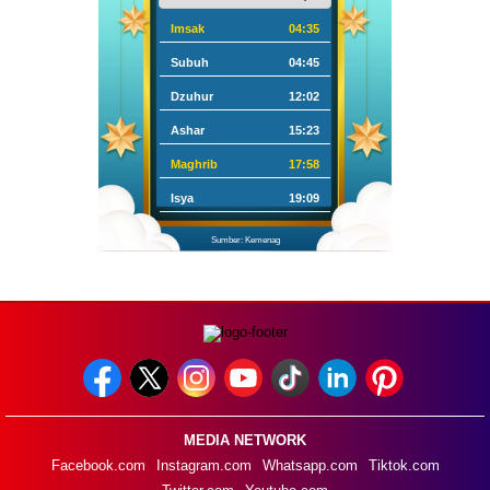
Imsak
04:35
Subuh
04:45
Dzuhur
12:02
Ashar
15:23
Maghrib
17:58
Isya
19:09
Sumber: Kemenag
MEDIA NETWORK
Facebook.com
Instagram.com
Whatsapp.com
Tiktok.com