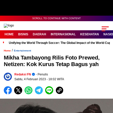
SCROLL TO CONTINUE WITH CONTENT
HOME
BISNIS
DAERAH
INTERNASIONAL
KESEHATAN
NASI
Unifying the World Through Soccer: The Global Impact of the World Cup
/
Home
Entertainment
Mikha Tambayong Rilis Foto Prewed,
Netizen: Kok Kurus Tetap Bagus yah
Redaksi FN
- Penulis
Sabtu, 4 Februari 2023
- 18:02 WITA