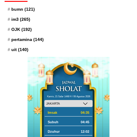
bumn
(121)
im3
(265)
OJK
(192)
pertamina
(144)
uit
(140)
Kamis, 21 Safar 1448 H / 06 Agustus 2026
Imsak
04:35
Subuh
04:45
Dzuhur
12:02