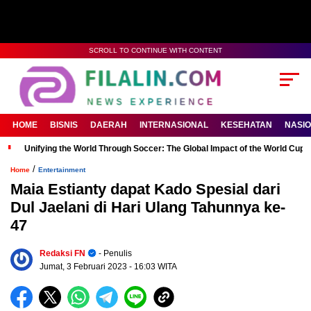
SCROLL TO CONTINUE WITH CONTENT
HOME
BISNIS
DAERAH
INTERNASIONAL
KESEHATAN
NASI
Unifying the World Through Soccer: The Global Impact of the World Cup
/
Home
Entertainment
Maia Estianty dapat Kado Spesial dari
Dul Jaelani di Hari Ulang Tahunnya ke-
47
Redaksi FN
- Penulis
Jumat, 3 Februari 2023
- 16:03 WITA