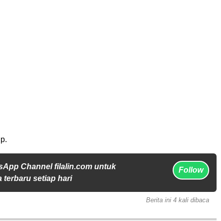
p.
sApp Channel filalin.com untuk
Follow
 terbaru setiap hari
Berita ini 4 kali dibaca