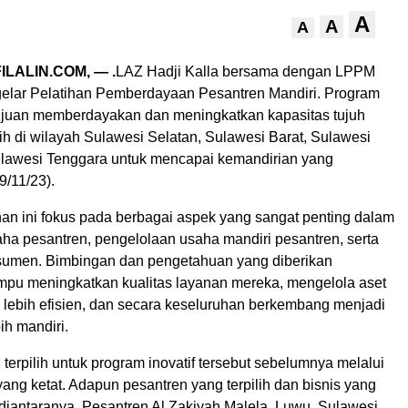
A
A
A
LALIN.COM, — .
LAZ Hadji Kalla bersama dengan LPPM
, gelar Pelatihan Pemberdayaan Pesantren Mandiri. Program
ertujuan memberdayakan dan meningkatkan kapasitas tujuh
lih di wilayah Sulawesi Selatan, Sulawesi Barat, Sulawesi
lawesi Tenggara untuk mencapai kemandirian yang
9/11/23).
han ini fokus pada berbagai aspek yang sangat penting dalam
a pesantren, pengelolaan usaha mandiri pesantren, serta
sumen. Bimbingan dan pengetahuan yang diberikan
pu meningkatkan kualitas layanan mereka, mengelola aset
lebih efisien, dan secara keseluruhan berkembang menjadi
ih mandiri.
terpilih untuk program inovatif tersebut sebelumnya melalui
yang ketat. Adapun pesantren yang terpilih dan bisnis yang
iantaranya, Pesantren Al Zakiyah Malela, Luwu, Sulawesi