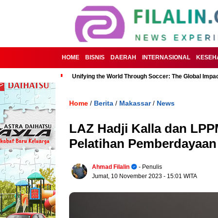
HOME
BISNIS
DAERAH
INTERNASIONAL
KESEH
Unifying the World Through Soccer: The Global Impac
Home
Berita
Makassar
News
/
/
/
LAZ Hadji Kalla dan LPPM
Pelatihan Pemberdayaan
Ahmad Filalin
- Penulis
Jumat, 10 November 2023
- 15:01 WITA