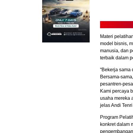
Materi pelatiha
model bisnis,
manusia, dan p
terbaik dalam p
“Bekerja sama 
Bersama-sama, 
pesantren-pesa
Kami percaya b
usaha mereka a
jelas Andi Tenr
Program Pelati
konkret dalam 
pengembangan s