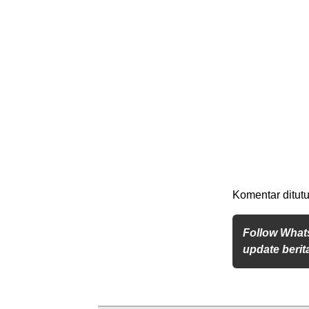
Komentar ditutu
Follow What
update berita