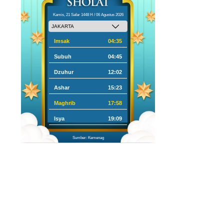
Kamis, 21 Safar 1448 H / 06 Agustus 2026
Imsak
04:35
Subuh
04:45
Dzuhur
12:02
Ashar
15:23
Maghrib
17:58
Isya
19:09
Sumber: Kemenag