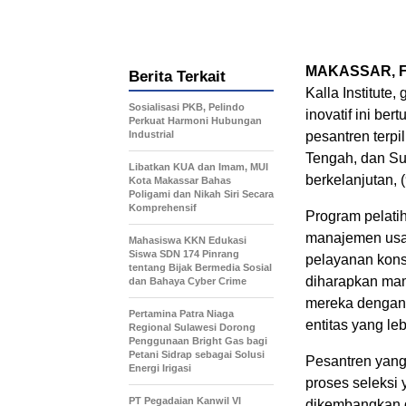
MAKASSAR, FI
Berita Terkait
Kalla Institute
Sosialisasi PKB, Pelindo
inovatif ini b
Perkuat Harmoni Hubungan
Industrial
pesantren terpi
Tengah, dan Su
Libatkan KUA dan Imam, MUI
berkelanjutan, (
Kota Makassar Bahas
Poligami dan Nikah Siri Secara
Komprehensif
Program pelati
manajemen usah
Mahasiswa KKN Edukasi
Siswa SDN 174 Pinrang
pelayanan kon
tentang Bijak Bermedia Sosial
diharapkan mam
dan Bahaya Cyber Crime
mereka dengan 
Pertamina Patra Niaga
entitas yang leb
Regional Sulawesi Dorong
Penggunaan Bright Gas bagi
Petani Sidrap sebagai Solusi
Pesantren yang 
Energi Irigasi
proses seleksi 
PT Pegadaian Kanwil VI
dikembangkan d