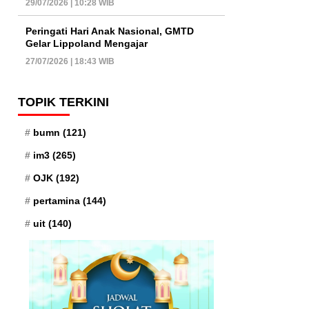
29/07/2026 | 10:28 WIB
Peringati Hari Anak Nasional, GMTD
Gelar Lippoland Mengajar
27/07/2026 | 18:43 WIB
TOPIK TERKINI
bumn
(121)
im3
(265)
OJK
(192)
pertamina
(144)
uit
(140)