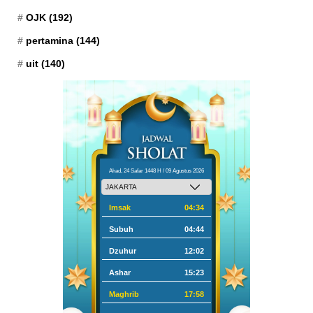
OJK
(192)
pertamina
(144)
uit
(140)
Ahad, 24 Safar 1448 H / 09 Agustus 2026
Imsak
04:34
Subuh
04:44
Dzuhur
12:02
Ashar
15:23
Maghrib
17:58