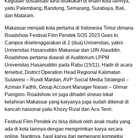
Kegiatan sosialisasi turut dilakukan di enam kota lainnya,
yaitu Palembang, Bandung, Semarang, Surabaya, Bali,
dan Mataram.
Makassar menjadi kota pertama di Indonesia Timur dimana
Roadshow Festival Film Pendek SOS 2023 Goes to
Campus diselenggarakan di 2 (dua) Universitas, yakni
Universitas Hasanuddin Makassar dan UIN Alauddin.
Roadshow pertama diawali di Auditorium LPPM
Universitas Hasanuddin pada Rabu (15/11). Hadir di acara
tersebut, District Operation Head Regional Kalimatan
Sulawesi – Rusdi Mardan, AVP Social Media Strategist –
Aziman Fadhli, Group Account Manager Narasi – Ghinar
Panigoro. Roadshow ini juga dihadiri sineas lokal
kelahiran Makassar yang karyanya juga sudah dikenal di
kancah nasional yaitu Khozy Rizal dan Aco Tenri.
Festival Film Pendek ini bisa diikuti oleh anak muda yang
ada di kota lainnya dengan mengirimkan karya secara
online. Nantinya, hasil karya dari pemenang kompetisi