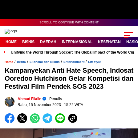
SCROLL TO CONTINUE WITH CONTENT
HOME
BISNIS
DAERAH
INTERNASIONAL
KESEHATAN
NASI
Unifying the World Through Soccer: The Global Impact of the World Cup
/
/
/
/
Home
Berita
Ekonomi dan Bisnis
Entertainment
Lifestyle
Kampanyekan Anti Hate Speech, Indosat
Ooredoo Hutchison Gelar Kompetisi dan
Festival Film Pendek SOS 2023
Ahmad Filalin
- Penulis
Rabu, 15 November 2023
- 15:22 WITA