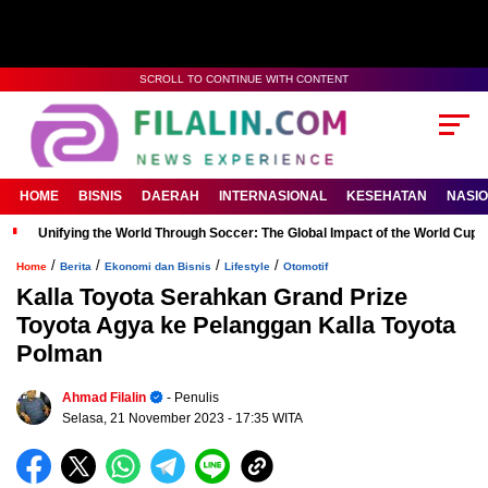
SCROLL TO CONTINUE WITH CONTENT
HOME
BISNIS
DAERAH
INTERNASIONAL
KESEHATAN
NASI
Unifying the World Through Soccer: The Global Impact of the World Cup
/
/
/
/
Home
Berita
Ekonomi dan Bisnis
Lifestyle
Otomotif
Kalla Toyota Serahkan Grand Prize
Toyota Agya ke Pelanggan Kalla Toyota
Polman
Ahmad Filalin
- Penulis
Selasa, 21 November 2023
- 17:35 WITA