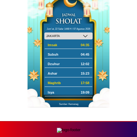
Jum'at, 22 Safar 1448 H / 07 Agustus 2026
Imsak
04:35
Subuh
04:45
Dzuhur
12:02
Ashar
15:23
Maghrib
17:58
Isya
19:09
Sumber: Kemenag