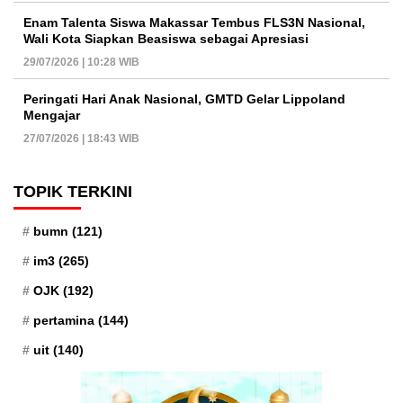
Enam Talenta Siswa Makassar Tembus FLS3N Nasional,
Wali Kota Siapkan Beasiswa sebagai Apresiasi
29/07/2026 | 10:28 WIB
Peringati Hari Anak Nasional, GMTD Gelar Lippoland
Mengajar
27/07/2026 | 18:43 WIB
TOPIK TERKINI
bumn
(121)
im3
(265)
OJK
(192)
pertamina
(144)
uit
(140)