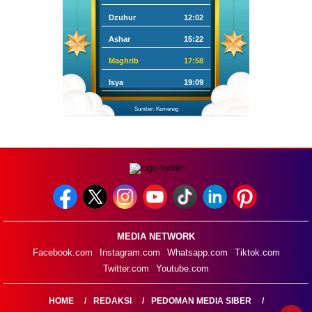
Dzuhur
12:02
Ashar
15:22
Maghrib
17:58
Isya
19:09
Sumber: Kemenag
MEDIA NETWORK
Facebook.com
Instagram.com
Whatsapp.com
Tiktok.com
Twitter.com
Youtube.com
HOME
REDAKSI
PEDOMAN MEDIA SIBER