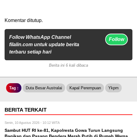
Komentar ditutup.
Follow WhatsApp Channel
Follow
filalin.com untuk update berita
terbaru setiap hari
Berita ini 6 kali dibaca
Tag :
Duta Besar Australai
Kapal Perempuan
Ykpm
BERITA TERKAIT
Senin, 10 Agustus 2026 - 10:12 WITA
Sambut HUT RI ke-81, Kapolresta Gowa Turun Langsung
Bagikan dan Pasang Bendera Merah Putih di Rumah Warga