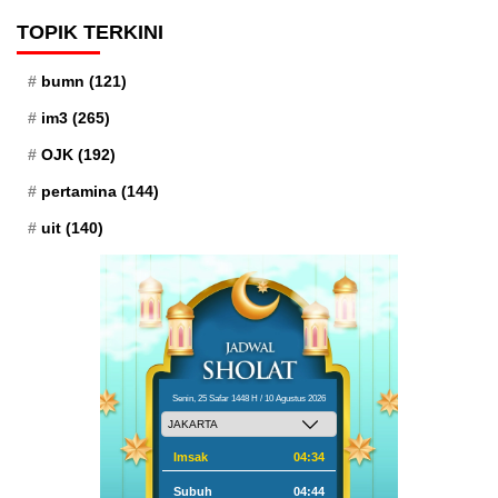
TOPIK TERKINI
bumn
(121)
im3
(265)
OJK
(192)
pertamina
(144)
uit
(140)
Senin, 25 Safar 1448 H / 10 Agustus 2026
Imsak
04:34
Subuh
04:44