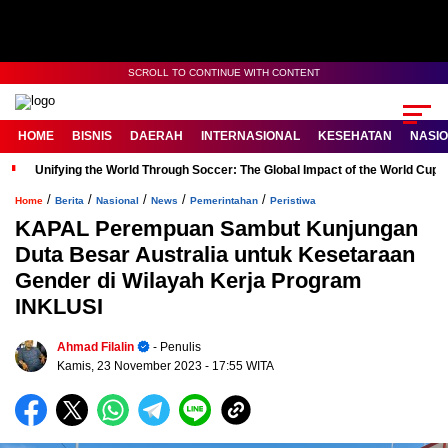
SCROLL TO CONTINUE WITH CONTENT
HOME
BISNIS
DAERAH
INTERNASIONAL
KESEHATAN
NASI
Unifying the World Through Soccer: The Global Impact of the World Cup
/
/
/
/
/
Home
Berita
Nasional
News
Pemerintahan
Peristiwa
KAPAL Perempuan Sambut Kunjungan
Duta Besar Australia untuk Kesetaraan
Gender di Wilayah Kerja Program
INKLUSI
Ahmad Filalin
- Penulis
Kamis, 23 November 2023
- 17:55 WITA