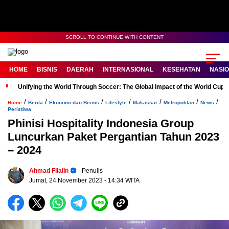
SCROLL TO CONTINUE WITH CONTENT
HOME
BISNIS
DAERAH
INTERNASIONAL
KESEHATAN
NASI
Unifying the World Through Soccer: The Global Impact of the World Cup
/
/
/
/
/
/
/
Home
Berita
Ekonomi dan Bisnis
Lifestyle
Makassar
Metropolitan
News
Peristiwa
Phinisi Hospitality Indonesia Group
Luncurkan Paket Pergantian Tahun 2023
– 2024
Ahmad Filalin
- Penulis
Jumat, 24 November 2023
- 14:34 WITA