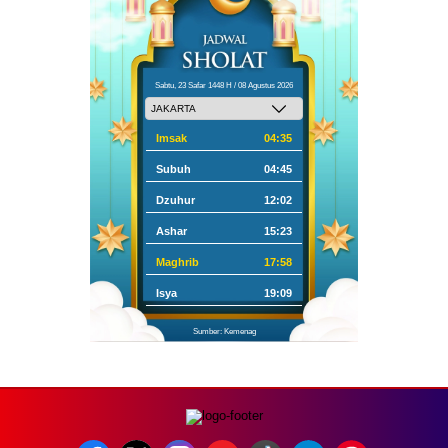
Sabtu, 23 Safar 1448 H / 08 Agustus 2026
Imsak
04:35
Subuh
04:45
Dzuhur
12:02
Ashar
15:23
Maghrib
17:58
Isya
19:09
Sumber: Kemenag