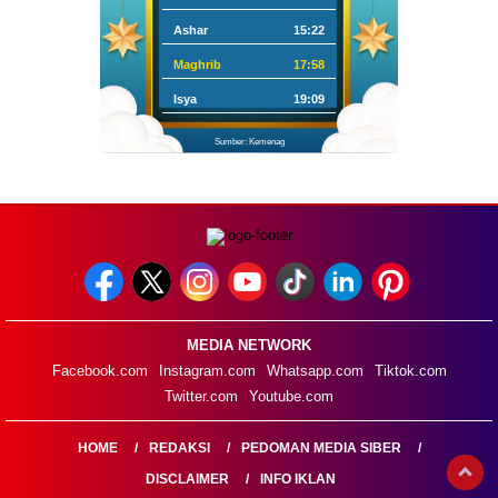
Ashar
15:22
Maghrib
17:58
Isya
19:09
Sumber: Kemenag
MEDIA NETWORK
Facebook.com
Instagram.com
Whatsapp.com
Tiktok.com
Twitter.com
Youtube.com
HOME
REDAKSI
PEDOMAN MEDIA SIBER
DISCLAIMER
INFO IKLAN