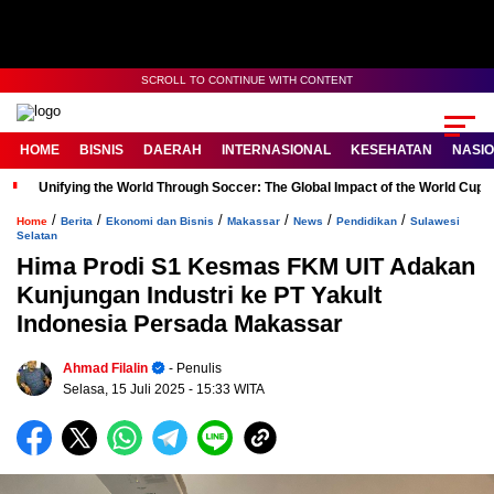
SCROLL TO CONTINUE WITH CONTENT
HOME
BISNIS
DAERAH
INTERNASIONAL
KESEHATAN
NASI
Unifying the World Through Soccer: The Global Impact of the World Cup
/
/
/
/
/
/
Home
Berita
Ekonomi dan Bisnis
Makassar
News
Pendidikan
Sulawesi
Selatan
Hima Prodi S1 Kesmas FKM UIT Adakan
Kunjungan Industri ke PT Yakult
Indonesia Persada Makassar
Ahmad Filalin
- Penulis
Selasa, 15 Juli 2025
- 15:33 WITA