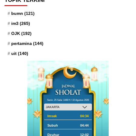
TOPIK TERKINI
bumn
(121)
im3
(265)
OJK
(192)
pertamina
(144)
uit
(140)
Senin, 25 Safar 1448 H / 10 Agustus 2026
Imsak
04:34
Subuh
04:44
Dzuhur
12:02