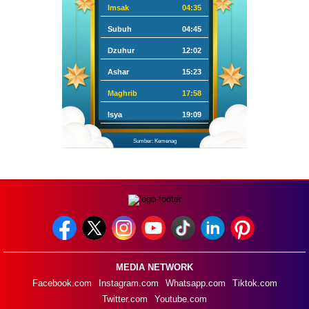
Imsak
04:35
Subuh
04:45
Dzuhur
12:02
Ashar
15:23
Maghrib
17:58
Isya
19:09
Sumber: Kemenag
MEDIA NETWORK
Facebook.com
Instagram.com
Whatsapp.com
Tiktok.com
Twitter.com
Youtube.com