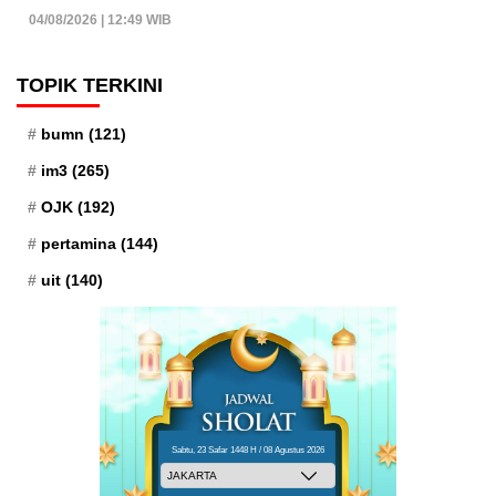
04/08/2026 | 12:49 WIB
TOPIK TERKINI
bumn
(121)
im3
(265)
OJK
(192)
pertamina
(144)
uit
(140)
Sabtu, 23 Safar 1448 H / 08 Agustus 2026