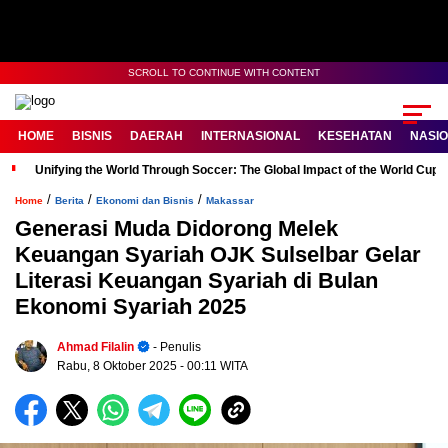
SCROLL TO CONTINUE WITH CONTENT
HOME
BISNIS
DAERAH
INTERNASIONAL
KESEHATAN
NASI
Unifying the World Through Soccer: The Global Impact of the World Cup
/
/
/
Home
Berita
Ekonomi dan Bisnis
Makassar
Generasi Muda Didorong Melek
Keuangan Syariah OJK Sulselbar Gelar
Literasi Keuangan Syariah di Bulan
Ekonomi Syariah 2025
Ahmad Filalin
- Penulis
Rabu, 8 Oktober 2025
- 00:11 WITA