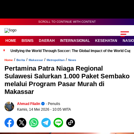
SCROLL TO CONTINUE WITH CONTENT
HOME
BISNIS
DAERAH
INTERNASIONAL
KESEHATAN
NASI
Unifying the World Through Soccer: The Global Impact of the World Cup
/
/
/
/
Home
Berita
Makassar
Metropolitan
News
Pertamina Patra Niaga Regional
Sulawesi Salurkan 1.000 Paket Sembako
melalui Program Pasar Murah di
Makassar
Ahmad Filalin
- Penulis
Kamis, 14 Mei 2026
- 10:05 WITA