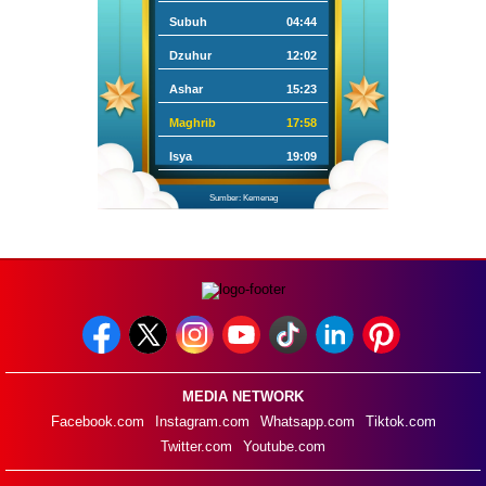
Subuh
04:44
Dzuhur
12:02
Ashar
15:23
Maghrib
17:58
Isya
19:09
Sumber: Kemenag
MEDIA NETWORK
Facebook.com
Instagram.com
Whatsapp.com
Tiktok.com
Twitter.com
Youtube.com