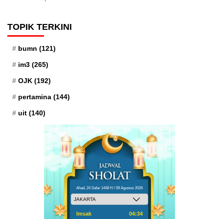
TOPIK TERKINI
bumn
(121)
im3
(265)
OJK
(192)
pertamina
(144)
uit
(140)
Ahad, 24 Safar 1448 H / 09 Agustus 2026
Imsak
04:34