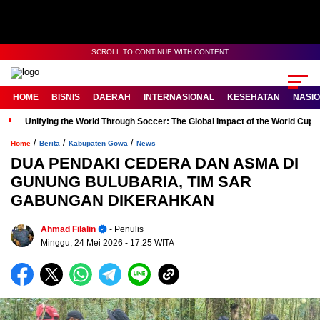
SCROLL TO CONTINUE WITH CONTENT
HOME
BISNIS
DAERAH
INTERNASIONAL
KESEHATAN
NASI
Unifying the World Through Soccer: The Global Impact of the World Cup
/
/
/
Home
Berita
Kabupaten Gowa
News
DUA PENDAKI CEDERA DAN ASMA DI
GUNUNG BULUBARIA, TIM SAR
GABUNGAN DIKERAHKAN
Ahmad Filalin
- Penulis
Minggu, 24 Mei 2026
- 17:25 WITA