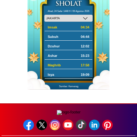
Ahad, 24 Safar 1448 H / 09 Agustus 2026
Imsak
04:34
Subuh
04:44
Dzuhur
12:02
Ashar
15:23
Maghrib
17:58
Isya
19:09
Sumber: Kemenag