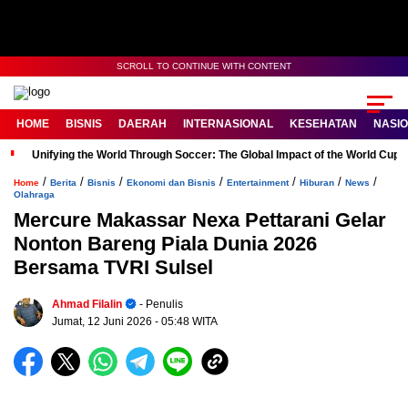
SCROLL TO CONTINUE WITH CONTENT
HOME
BISNIS
DAERAH
INTERNASIONAL
KESEHATAN
NASI
Unifying the World Through Soccer: The Global Impact of the World Cup
/
/
/
/
/
/
/
Home
Berita
Bisnis
Ekonomi dan Bisnis
Entertainment
Hiburan
News
Olahraga
Mercure Makassar Nexa Pettarani Gelar
Nonton Bareng Piala Dunia 2026
Bersama TVRI Sulsel
Ahmad Filalin
- Penulis
Jumat, 12 Juni 2026
- 05:48 WITA