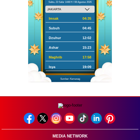
Sabtu, 23 Safar 1448 H / 08 Agustus 2026
Imsak
04:35
Subuh
04:45
Dzuhur
12:02
Ashar
15:23
Maghrib
17:58
Isya
19:09
Sumber: Kemenag
MEDIA NETWORK