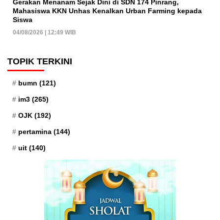
Gerakan Menanam Sejak Dini di SDN 174 Pinrang,
Mahasiswa KKN Unhas Kenalkan Urban Farming kepada
Siswa
04/08/2026 | 12:49 WIB
TOPIK TERKINI
bumn
(121)
im3
(265)
OJK
(192)
pertamina
(144)
uit
(140)