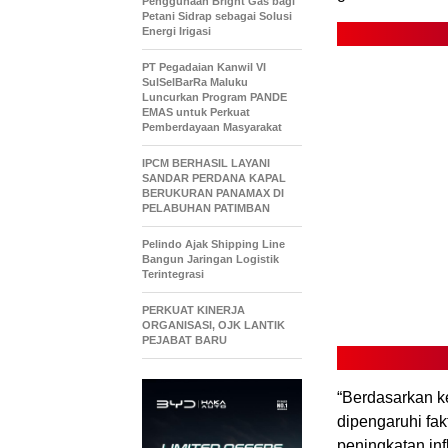
Penggunaan Bright Gas bagi
Petani Sidrap sebagai Solusi
Energi Irigasi
PT Pegadaian Kanwil VI
SulSelBarRa Maluku
Luncurkan Program PANDE
EMAS untuk Perkuat
Pemberdayaan Masyarakat
IPCM BERHASIL LAYANI
SANDAR PERDANA KAPAL
BERUKURAN PANAMAX DI
PELABUHAN PATIMBAN
Pelindo Ajak Shipping Line
Bangun Jaringan Logistik
Terintegrasi
PERKUAT KINERJA
ORGANISASI, OJK LANTIK
PEJABAT BARU
“Berdasarkan k
dipengaruhi fak
peningkatan inf