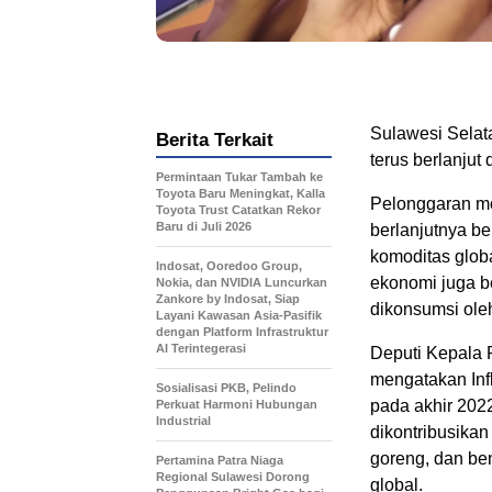
Sulawesi Selat
Berita Terkait
terus berlanjut
Permintaan Tukar Tambah ke
Toyota Baru Meningkat, Kalla
Pelonggaran mo
Toyota Trust Catatkan Rekor
Baru di Juli 2026
berlanjutnya b
komoditas glob
Indosat, Ooredoo Group,
ekonomi juga b
Nokia, dan NVIDIA Luncurkan
Zankore by Indosat, Siap
dikonsumsi ole
Layani Kawasan Asia-Pasifik
dengan Platform Infrastruktur
AI Terintegerasi
Deputi Kepala 
mengatakan Infl
Sosialisasi PKB, Pelindo
pada akhir 202
Perkuat Harmoni Hubungan
Industrial
dikontribusika
goreng, dan be
Pertamina Patra Niaga
Regional Sulawesi Dorong
global.