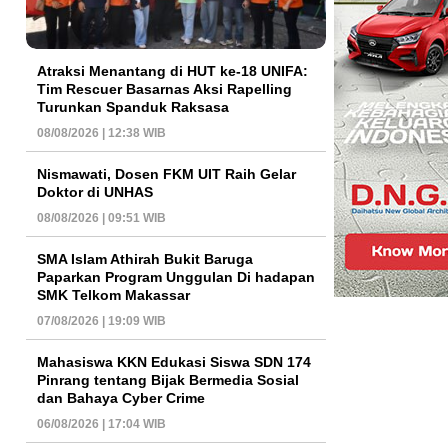
Atraksi Menantang di HUT ke-18 UNIFA:
Tim Rescuer Basarnas Aksi Rapelling
Turunkan Spanduk Raksasa
08/08/2026 | 12:38 WIB
Nismawati, Dosen FKM UIT Raih Gelar
Doktor di UNHAS
08/08/2026 | 09:51 WIB
SMA Islam Athirah Bukit Baruga
Paparkan Program Unggulan Di hadapan
SMK Telkom Makassar
07/08/2026 | 19:09 WIB
Mahasiswa KKN Edukasi Siswa SDN 174
Pinrang tentang Bijak Bermedia Sosial
dan Bahaya Cyber Crime
06/08/2026 | 17:04 WIB