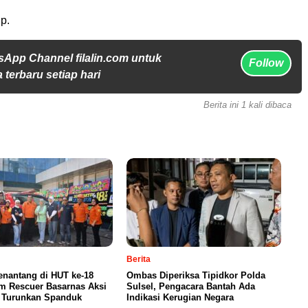
p.
sApp Channel filalin.com untuk
Follow
 terbaru setiap hari
Berita ini 1 kali dibaca
Berita
enantang di HUT ke-18
Ombas Diperiksa Tipidkor Polda
m Rescuer Basarnas Aksi
Sulsel, Pengacara Bantah Ada
g Turunkan Spanduk
Indikasi Kerugian Negara