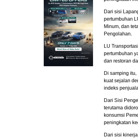
Dari sisi Lapa
pertumbuhan LU
Minum, dan tet
Pengolahan.
LU Transportas
pertumbuhan ya
dan restoran d
Di samping itu
kuat sejalan d
indeks penjuala
Dari Sisi Peng
terutama didor
konsumsi Pemeri
peningkatan keg
Dari sisi kiner