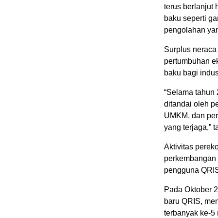
terus berlanjut
baku seperti g
pengolahan ya
Surplus neraca 
pertumbuhan ek
baku bagi indus
“Selama tahun 
ditandai oleh 
UMKM, dan perb
yang terjaga,” 
Aktivitas pere
perkembangan p
pengguna QRIS 
Pada Oktober 2
baru QRIS, men
terbanyak ke-5 