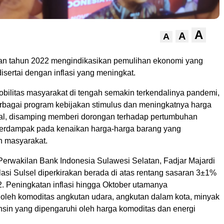
A
A
A
an tahun 2022 mengindikasikan pemulihan ekonomi yang
 disertai dengan inflasi yang meningkat.
bilitas masyarakat di tengah semakin terkendalinya pandemi,
erbagai program kebijakan stimulus dan meningkatnya harga
al, disamping memberi dorongan terhadap pertumbuhan
erdampak pada kenaikan harga-harga barang yang
h masyarakat.
Perwakilan Bank Indonesia Sulawesi Selatan, Fadjar Majardi
asi Sulsel diperkirakan berada di atas rentang sasaran 3±1%
2. Peningkatan inflasi hingga Oktober utamanya
n oleh komoditas angkutan udara, angkutan dalam kota, minyak
nsin yang dipengaruhi oleh harga komoditas dan energi