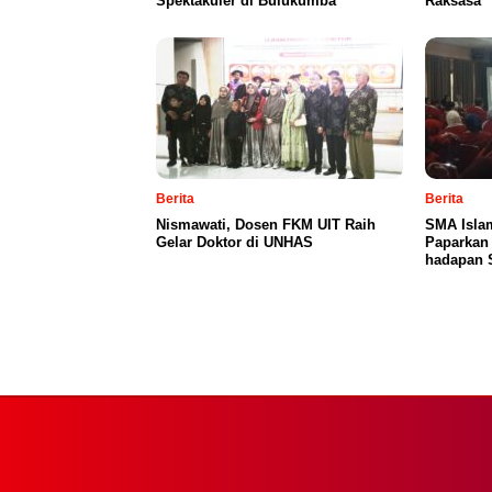
Spektakuler di Bulukumba
Raksasa
Berita
Berita
Nismawati, Dosen FKM UIT Raih
SMA Islam
Gelar Doktor di UNHAS
Paparkan
hadapan 