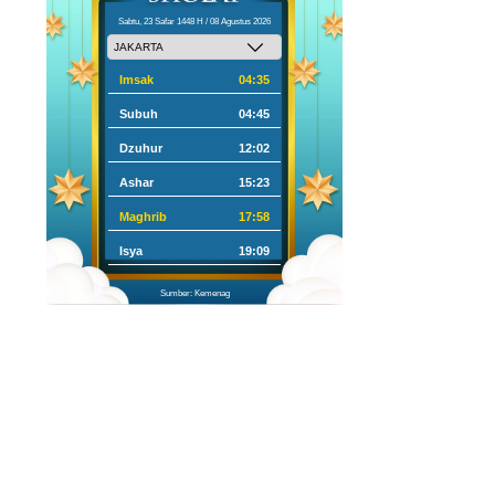
Sabtu, 23 Safar 1448 H / 08 Agustus 2026
Imsak
04:35
Subuh
04:45
Dzuhur
12:02
Ashar
15:23
Maghrib
17:58
Isya
19:09
Sumber: Kemenag