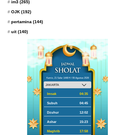
im3
(265)
OJK
(192)
pertamina
(144)
uit
(140)
Kamis, 21 Safar 1448 H / 06 Agustus 2026
Imsak
04:35
Subuh
04:45
Dzuhur
12:02
Ashar
15:23
Maghrib
17:58