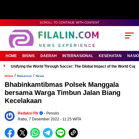
SCROLL TO CONTINUE WITH CONTENT
HOME
BISNIS
DAERAH
INTERNASIONAL
KESEHATAN
NASI
Unifying the World Through Soccer: The Global Impact of the World Cup
/
/
Home
Makassar
News
Bhabinkamtibmas Polsek Manggala
bersama Warga Timbun Jalan Biang
Kecelakaan
Redaksi FN
- Penulis
Rabu, 7 Desember 2022
- 11:25 WITA