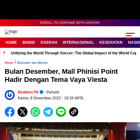
SCROLL TO CONTINUE WITH CONTENT
HOME
BISNIS
DAERAH
INTERNASIONAL
KESEHATAN
NASI
Unifying the World Through Soccer: The Global Impact of the World Cup
/
Home
Ekonomi dan Bisnis
Bulan Desember, Mall Phinisi Point
Hadir Dengan Tema Vaya Viesta
Redaksi FN
- Penulis
Kamis, 8 Desember 2022
- 18:26 WITA