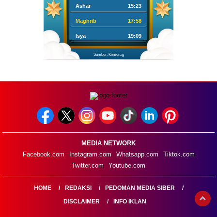
Ashar
15:23
Maghrib
17:58
Isya
19:09
Sumber: Kemenag
MEDIA NETWORK
Facebook.com
Instagram.com
Whatsapp.com
Tiktok.com
Twitter.com
Youtube.com
HOME
REDAKSI
PEDOMAN MEDIA SIBER
DISCLAIMER
INFO IKLAN