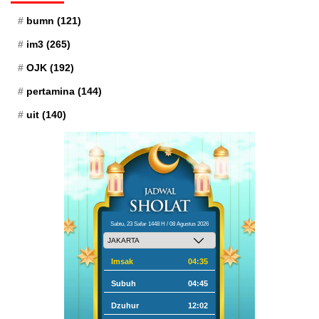
bumn
(121)
im3
(265)
OJK
(192)
pertamina
(144)
uit
(140)
Sabtu, 23 Safar 1448 H / 08 Agustus 2026
Imsak
04:35
Subuh
04:45
Dzuhur
12:02