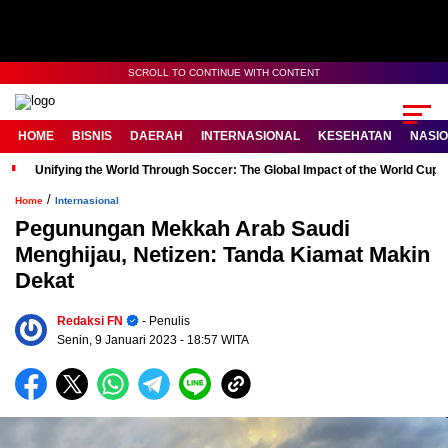
SCROLL TO CONTINUE WITH CONTENT
HOME
BISNIS
DAERAH
INTERNASIONAL
KESEHATAN
NASI
Unifying the World Through Soccer: The Global Impact of the World Cup
/
Home
Internasional
Pegunungan Mekkah Arab Saudi
Menghijau, Netizen: Tanda Kiamat Makin
Dekat
Redaksi FN
- Penulis
Senin, 9 Januari 2023
- 18:57 WITA