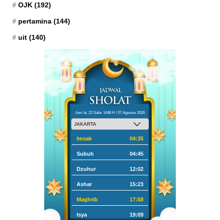
OJK
(192)
pertamina
(144)
uit
(140)
Jum'at, 22 Safar 1448 H / 07 Agustus 2026
Imsak
04:35
Subuh
04:45
Dzuhur
12:02
Ashar
15:23
Maghrib
17:58
Isya
19:09