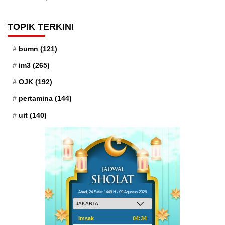
TOPIK TERKINI
bumn
(121)
im3
(265)
OJK
(192)
pertamina
(144)
uit
(140)
Ahad, 24 Safar 1448 H / 09 Agustus 2026
Imsak
04:34