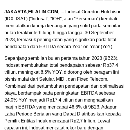
JAKARTA,FILALIN.COM,
– Indosat Ooredoo Hutchison
(IDX: ISAT) (“Indosat”, “IOH”, atau “Perseroan”) kembali
mencatatkan kinerja keuangan yang solid pada sembilan
bulan terakhir terhitung hingga tanggal 30 September
2023, termasuk peningkatan yang signifikan pada total
pendapatan dan EBITDA secara Year-on-Year (YoY).
Sepanjang sembilan bulan pertama tahun 2023 (9B23),
Indosat membukukan total pendapatan sebesar Rp37,4
triliun, meningkat 8,5% YOY, didorong oleh beragam lini
bisnis mulai dari Selular, MIDI, dan Fixed Telecom.
Kombinasi dari pertumbuhan pendapatan dan optimalisasi
biaya, berdampak pada peningkatan EBITDA sebesar
24,0% YoY menjadi Rp17,4 triliun dan menghasilkan
marjin EBITDA yang mencapai 46,6% di 9B23. Adapun
Laba Periode Berjalan yang Dapat Diatribusikan kepada
Pemilik Entitas Induk mencapai Rp2,7 triliun. Lewat
capaian ini, Indosat mencatat rekor baru dengan