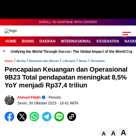
SCROLL TO CONTINUE WITH CONTENT
HOME
BISNIS
DAERAH
INTERNASIONAL
KESEHATAN
NASI
Unifying the World Through Soccer: The Global Impact of the World Cup
/
/
/
/
/
Home
Berita
Ekonomi dan Bisnis
Lifestyle
News
Peristiwa
Pencapaian Keuangan dan Operasional
9B23 Total pendapatan meningkat 8,5%
YoY menjadi Rp37,4 triliun
Ahmad Filalin
- Penulis
Senin, 30 Oktober 2023
- 18:42 WITA
A
A
A