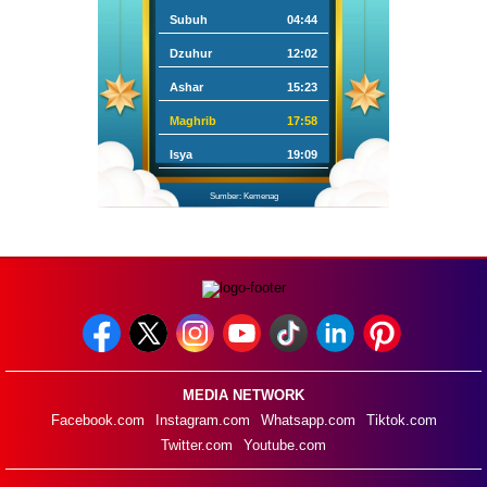
Subuh
04:44
Dzuhur
12:02
Ashar
15:23
Maghrib
17:58
Isya
19:09
Sumber: Kemenag
MEDIA NETWORK
Facebook.com
Instagram.com
Whatsapp.com
Tiktok.com
Twitter.com
Youtube.com