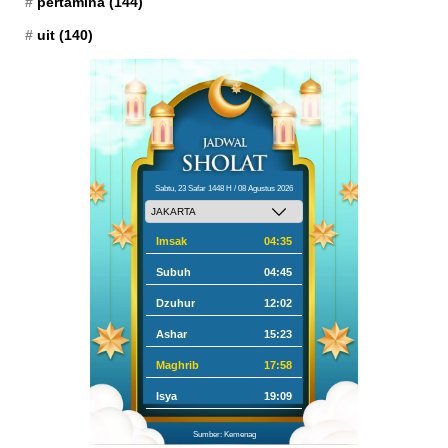
pertamina
(144)
uit
(140)
Sabtu, 23 Safar 1448 H / 08 Agustus 2026
Imsak
04:35
Subuh
04:45
Dzuhur
12:02
Ashar
15:23
Maghrib
17:58
Isya
19:09
Sumber: Kemenag