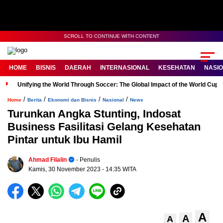
SCROLL TO CONTINUE WITH CONTENT
HOME
BISNIS
DAERAH
INTERNASIONAL
KESEHATAN
NASI
Unifying the World Through Soccer: The Global Impact of the World Cup
/
/
/
/
Home
Berita
Ekonomi dan Bisnis
Nasional
News
Turunkan Angka Stunting, Indosat
Business Fasilitasi Gelang Kesehatan
Pintar untuk Ibu Hamil
Ahmad Filalin
- Penulis
Kamis, 30 November 2023
- 14:35 WITA
A
A
A