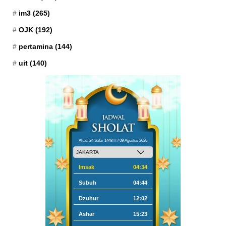
im3
(265)
OJK
(192)
pertamina
(144)
uit
(140)
Ahad, 24 Safar 1448 H / 09 Agustus 2026
Imsak
04:34
Subuh
04:44
Dzuhur
12:02
Ashar
15:23