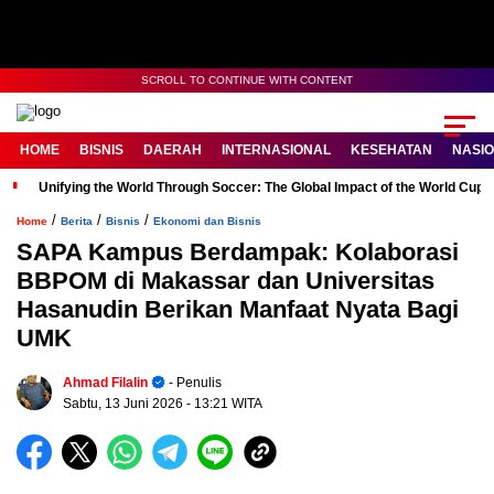
SCROLL TO CONTINUE WITH CONTENT
HOME
BISNIS
DAERAH
INTERNASIONAL
KESEHATAN
NASI
Unifying the World Through Soccer: The Global Impact of the World Cup
/
/
/
Home
Berita
Bisnis
Ekonomi dan Bisnis
SAPA Kampus Berdampak: Kolaborasi
BBPOM di Makassar dan Universitas
Hasanudin Berikan Manfaat Nyata Bagi
UMK
Ahmad Filalin
- Penulis
Sabtu, 13 Juni 2026
- 13:21 WITA