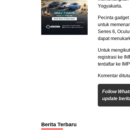
Yogyakarta.
Pecinta gadget
untuk memenang
Series 6, Ocul
dapat menukarka
Untuk mengikut
registrasi ke 
terdaftar ke IMP
Komentar ditutu
Follow What
update berita
Berita Terbaru