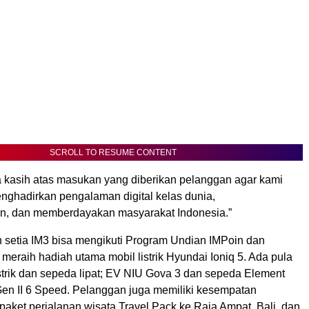
SCROLL TO RESUME CONTENT
a kasih atas masukan yang diberikan pelanggan agar kami
enghadirkan pengalaman digital kelas dunia,
, dan memberdayakan masyarakat Indonesia.”
 setia IM3 bisa mengikuti Program Undian IMPoin dan
eraih hadiah utama mobil listrik Hyundai Ioniq 5. Ada pula
strik dan sepeda lipat; EV NIU Gova 3 dan sepeda Element
Gen II 6 Speed. Pelanggan juga memiliki kesempatan
ket perjalanan wisata Travel Pack ke Raja Ampat, Bali, dan