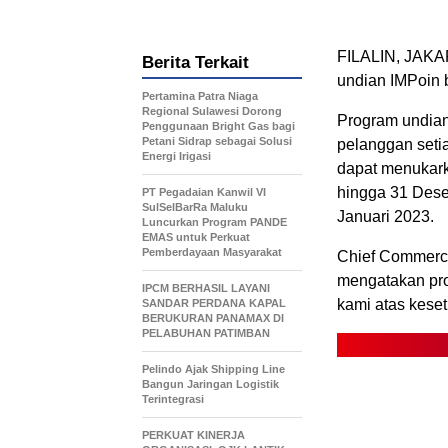
FILALIN, JAKAR
Berita Terkait
undian IMPoin 
Pertamina Patra Niaga
Regional Sulawesi Dorong
Program undian 
Penggunaan Bright Gas bagi
Petani Sidrap sebagai Solusi
pelanggan setia
Energi Irigasi
dapat menukarka
hingga 31 Des
PT Pegadaian Kanwil VI
SulSelBarRa Maluku
Januari 2023.
Luncurkan Program PANDE
EMAS untuk Perkuat
Pemberdayaan Masyarakat
Chief Commerci
mengatakan pr
IPCM BERHASIL LAYANI
kami atas kese
SANDAR PERDANA KAPAL
BERUKURAN PANAMAX DI
PELABUHAN PATIMBAN
Pelindo Ajak Shipping Line
Bangun Jaringan Logistik
Terintegrasi
PERKUAT KINERJA