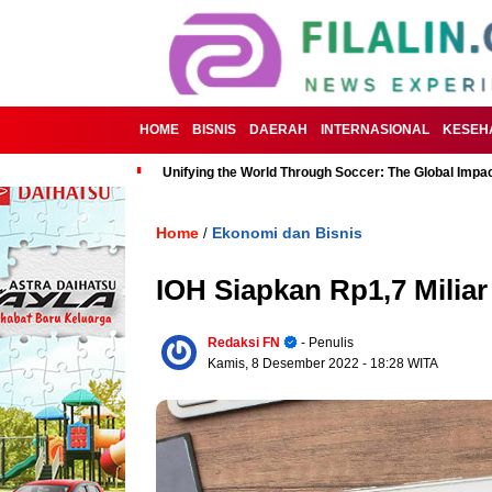
HOME
BISNIS
DAERAH
INTERNASIONAL
KESEH
Unifying the World Through Soccer: The Global Impac
Home
Ekonomi dan Bisnis
/
IOH Siapkan Rp1,7 Miliar
Redaksi FN
- Penulis
Kamis, 8 Desember 2022
- 18:28 WITA