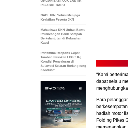
ORGANISASI, OJK LANTIK
PEJABAT BARU
NADI JKN, Solusi Menjaga
Keaktifan Peserta JKN
Mahasiswa KKN Unhas Bantu
Perancangan Bank Sampah
Berkelanjutan di Kelurahan
Kassi
Pertamina Respons Cepat
Tambah Pasokan LPG 3 Kg,
Kondisi Penyaluran di
Sulawesi Selatan Berlangsung
Kondusif
“Kami berterim
dapat selalu m
menghubungkan
Para pelanggan
berkesempatan m
hadiah motor li
Folding Pikes 
memenangkan pa