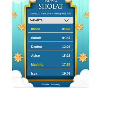
Kamis, 21 Safar 1448 H / 06 Agustus 2026
Imsak
04:35
Subuh
04:45
Dzuhur
12:02
Ashar
15:23
Maghrib
17:58
Isya
19:09
Sumber: Kemenag