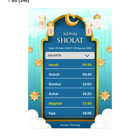
uit
(140)
Ahad, 24 Safar 1448 H / 09 Agustus 2026
Imsak
04:34
Subuh
04:44
Dzuhur
12:02
Ashar
15:23
Maghrib
17:58
Isya
19:09
Sumber: Kemenag