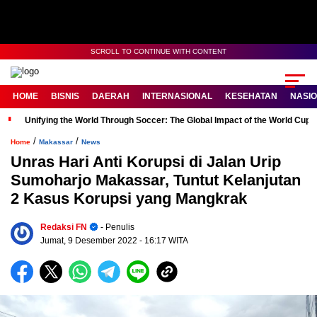
SCROLL TO CONTINUE WITH CONTENT
HOME
BISNIS
DAERAH
INTERNASIONAL
KESEHATAN
NASI
Unifying the World Through Soccer: The Global Impact of the World Cup
/
/
Home
Makassar
News
Unras Hari Anti Korupsi di Jalan Urip
Sumoharjo Makassar, Tuntut Kelanjutan
2 Kasus Korupsi yang Mangkrak
Redaksi FN
- Penulis
Jumat, 9 Desember 2022
- 16:17 WITA