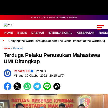
SCROLL TO CONTINUE WITH CONTENT
HOME
BISNIS
DAERAH
INTERNASIONAL
KESEHATAN
NASI
Unifying the World Through Soccer: The Global Impact of the World Cup
/
Home
Kriminal
Terduga Pelaku Penusukan Mahasiswa
UMI Ditangkap
Redaksi FN
- Penulis
Minggu, 30 Oktober 2022
- 20:15 WITA