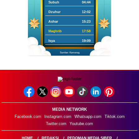
Subuh
04:44
Dzuhur
12:02
Ashar
15:23
Maghrib
17:58
Isya
19:09
Sumber: Kemenag
MEDIA NETWORK
Facebook.com
Instagram.com
Whatsapp.com
Tiktok.com
Twitter.com
Youtube.com
HOME
REDAKSI
PEDOMAN MEDIA SIBER