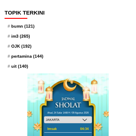
TOPIK TERKINI
bumn
(121)
im3
(265)
OJK
(192)
pertamina
(144)
uit
(140)
Ahad, 24 Safar 1448 H / 09 Agustus 2026
Imsak
04:34